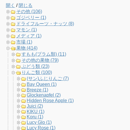
開く
/
閉じる
e
t
t
T
その他 (106)
ゴジベリー (1)
b
t
a
u
ドライフルーツ・ナッツ (8)
マモン (1)
o
e
g
b
メディア (1)
市場 (1)
o
r
r
e
果物 (414)
すもも(プラム類) (11)
k
a
C
その他の果物 (79)
ぶどう類 (23)
m
h
りんご類 (100)
(サン)ふじりんご (7)
a
Bay Queen (1)
Breeze (1)
n
Glockenapfel (2)
Hidden Rose Apple (1)
n
Juici (2)
KIKU (1)
e
Koru (1)
Lucy Glo (1)
l
Lucy Rose (1)