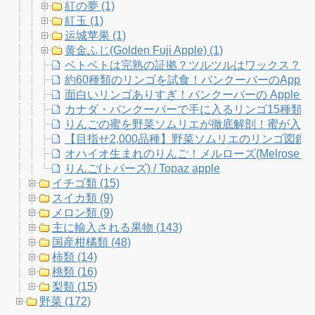
紅の夢 (1)
紅玉 (1)
运城苹果 (1)
黄金ふじ(Golden Fuji Apple) (1)
ベトベトは完熟の証拠？ツルツルはワックス？り
約60種類のリンゴを試食！バンクーバーのApple Fe
面白いリンゴありすぎ！バンクーバーの Apple Fe
カナダ・バンクーバーで手に入るリンゴ15種類
りんごの蜜を野菜ソムリエが徹底解剖！蜜が入りや
【目指せ2,000品種】野菜ソムリエのリンゴ図
オハイオ生まれのりんご！メルローズ(Melrose Ap
りんご(トパーズ) / Topaz apple
イチゴ類 (15)
スイカ類 (9)
メロン類 (9)
主に輸入される果物 (143)
国産柑橘類 (48)
柿類 (14)
桃類 (16)
梨類 (15)
野菜 (172)