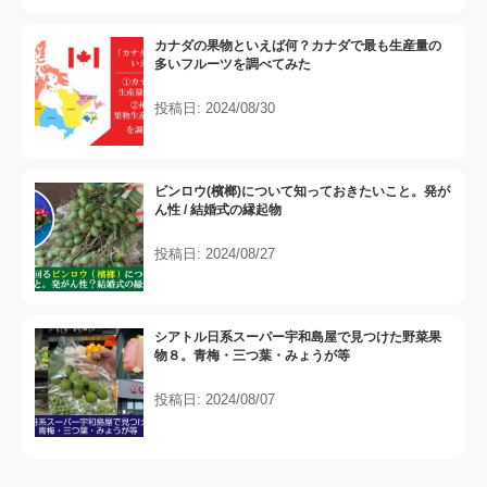
カナダの果物といえば何？カナダで最も生産量の
多いフルーツを調べてみた
投稿日: 2024/08/30
ビンロウ(檳榔)について知っておきたいこと。発が
ん性 / 結婚式の縁起物
投稿日: 2024/08/27
シアトル日系スーパー宇和島屋で見つけた野菜果
物８。青梅・三つ葉・みょうが等
投稿日: 2024/08/07