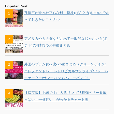
Popular Post
孫悟空が食べた平らな桃、蟠桃(ばんとう)について知
っておきたいこと５つ
アメリカやカナダなど北米で一般的なじゃがいも(ポ
テト)の種類3つと特徴まとめ
外国のプラム食べ比べ6種まとめ（グリーンゲイジ/
エレファントハート/トロピカルサンライズ/フレーバ
ーゲーター/サマーパンチ/ハニーパンチ）
【保存版】北米で手に入るリンゴ23種類の「一番酸
っぱい⇒一番甘い」が分かるチャート表