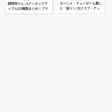
ターシャ・テューダーも愛し
調理用りんご(クッキングア
た「姫リンゴ(クラブ・アッ
ップル)12種類まとめ！ブラ
プル)」写真まとめ14枚。
ムリー・紅の夢・サワール
ー･･･