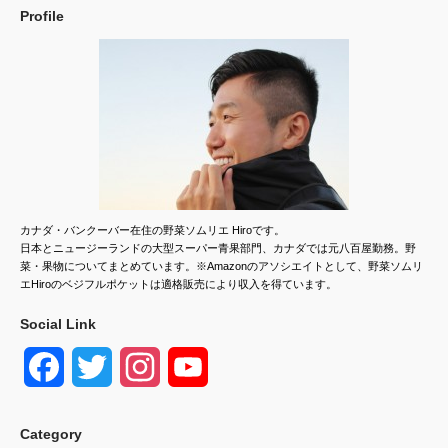
Profile
カナダ・バンクーバー在住の野菜ソムリエ Hiroです。
日本とニュージーランドの大型スーパー青果部門、カナダでは元八百屋勤務。野
菜・果物についてまとめています。※Amazonのアソシエイトとして、野菜ソムリ
エHiroのベジフルポケットは適格販売により収入を得ています。
Social Link
F
T
I
Y
a
w
n
o
Category
c
i
s
u