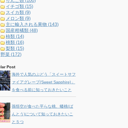
りんご類 (100)
イチゴ類 (15)
スイカ類 (9)
メロン類 (9)
主に輸入される果物 (143)
国産柑橘類 (48)
柿類 (14)
桃類 (16)
梨類 (15)
野菜 (172)
lar Post
海外で人気のぶどう「スイートサフ
ァイアグレープ(Sweet Sapphire)」
を食べる前に知っておきたいこと
孫悟空が食べた平らな桃、蟠桃(ば
んとう)について知っておきたいこ
と５つ