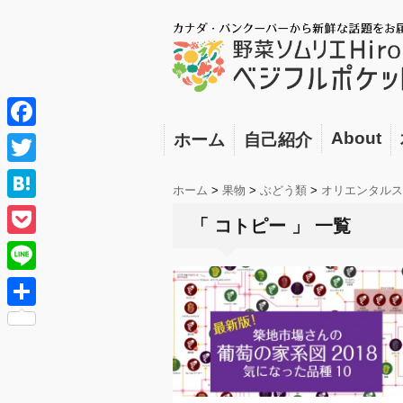
About
ホーム
自己紹介
F
a
T
ホーム
>
果物
>
ぶどう類
>
オリエンタルス
c
w
H
「 コトピー 」 一覧
e
i
a
P
b
t
t
o
o
L
t
e
c
o
i
e
共
n
k
k
n
r
有
a
e
e
t