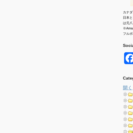
カナダ
日本と
は元八
※Am
フルポ
Soci
Cate
開く