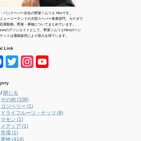
・バンクーバー在住の野菜ソムリエ Hiroです。
ニュージーランドの大型スーパー青果部門、カナダで
百屋勤務。野菜・果物についてまとめています。
azonのアソシエイトとして、野菜ソムリエHiroのベジ
ケットは適格販売により収入を得ています。
al Link
F
T
I
Y
a
w
n
o
gory
c
i
s
u
/
閉じる
e
t
t
T
その他 (106)
ゴジベリー (1)
b
t
a
u
ドライフルーツ・ナッツ (8)
マモン (1)
o
e
g
b
メディア (1)
市場 (1)
o
r
r
e
果物 (414)