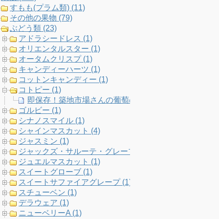
すもも(プラム類) (11)
k
a
C
その他の果物 (79)
ぶどう類 (23)
m
h
アドラシードレス (1)
オリエンタルスター (1)
a
オータムクリスプ (1)
キャンディーハーツ (1)
n
コットンキャンディー (1)
コトピー (1)
n
即保存！築地市場さんの葡萄の家系図2018年版登場！
ゴルビー (1)
e
シナノスマイル (1)
シャインマスカット (4)
l
ジャスミン (1)
ジャックズ・サルーテ・グレープ (1)
ジュエルマスカット (1)
スイートグローブ (1)
スイートサファイアグレープ (1)
スチューベン (1)
デラウェア (1)
ニューベリーA (1)