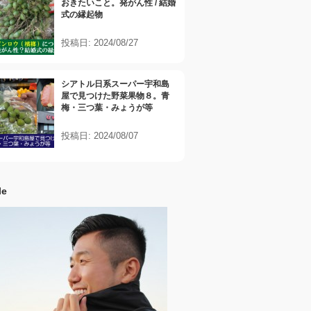
おきたいこと。発がん性 / 結婚
式の縁起物
投稿日: 2024/08/27
シアトル日系スーパー宇和島
屋で見つけた野菜果物８。青
梅・三つ葉・みょうが等
投稿日: 2024/08/07
le