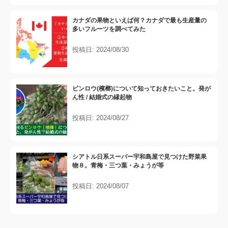
カナダの果物といえば何？カナダで最も生産量の
多いフルーツを調べてみた
投稿日: 2024/08/30
ビンロウ(檳榔)について知っておきたいこと。発が
ん性 / 結婚式の縁起物
投稿日: 2024/08/27
シアトル日系スーパー宇和島屋で見つけた野菜果
物８。青梅・三つ葉・みょうが等
投稿日: 2024/08/07