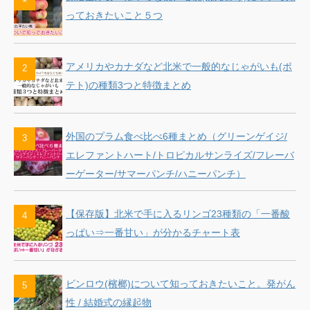
っておきたいこと５つ
アメリカやカナダなど北米で一般的なじゃがいも(ポ
テト)の種類3つと特徴まとめ
外国のプラム食べ比べ6種まとめ（グリーンゲイジ/
エレファントハート/トロピカルサンライズ/フレーバ
ーゲーター/サマーパンチ/ハニーパンチ）
【保存版】北米で手に入るリンゴ23種類の「一番酸
っぱい⇒一番甘い」が分かるチャート表
ビンロウ(檳榔)について知っておきたいこと。発がん
性 / 結婚式の縁起物