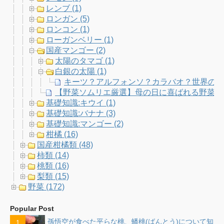
レンブ (1)
ロンガン (5)
ロンコン (1)
ローガンベリー (1)
国産マンゴー (2)
太陽のタマゴ (1)
白銀の太陽 (1)
キーツ？アルフォンソ？カラバオ？世界のマ
【野菜ソムリエ厳選】母の日に喜ばれる野菜果
基礎知識:キウイ (1)
基礎知識:バナナ (3)
基礎知識:マンゴー (2)
柑橘 (16)
国産柑橘類 (48)
柿類 (14)
桃類 (16)
梨類 (15)
野菜 (172)
Popular Post
孫悟空が食べた平らな桃、蟠桃(ばんとう)について知