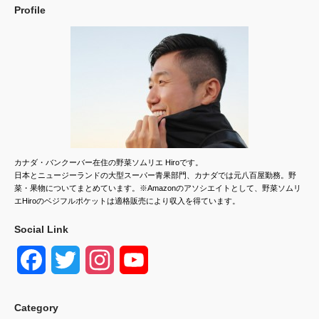
Profile
カナダ・バンクーバー在住の野菜ソムリエ Hiroです。
日本とニュージーランドの大型スーパー青果部門、カナダでは元八百屋勤務。野
菜・果物についてまとめています。※Amazonのアソシエイトとして、野菜ソムリ
エHiroのベジフルポケットは適格販売により収入を得ています。
Social Link
F
T
I
Y
a
w
n
o
Category
c
i
s
u