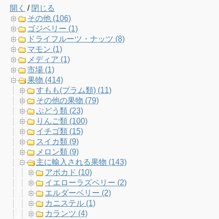
開く
/
閉じる
e
t
t
T
その他 (106)
ゴジベリー (1)
b
t
a
u
ドライフルーツ・ナッツ (8)
マモン (1)
o
e
g
b
メディア (1)
市場 (1)
o
r
r
e
果物 (414)
すもも(プラム類) (11)
k
a
C
その他の果物 (79)
ぶどう類 (23)
m
h
りんご類 (100)
イチゴ類 (15)
a
スイカ類 (9)
メロン類 (9)
n
主に輸入される果物 (143)
アボカド (10)
n
イエローラズベリー (2)
エルダーベリー (2)
e
カニステル (1)
カランツ (4)
l