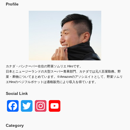
Profile
カナダ・バンクーバー在住の野菜ソムリエ Hiroです。
日本とニュージーランドの大型スーパー青果部門、カナダでは元八百屋勤務。野
菜・果物についてまとめています。※Amazonのアソシエイトとして、野菜ソムリ
エHiroのベジフルポケットは適格販売により収入を得ています。
Social Link
F
T
I
Y
a
w
n
o
Category
c
i
s
u