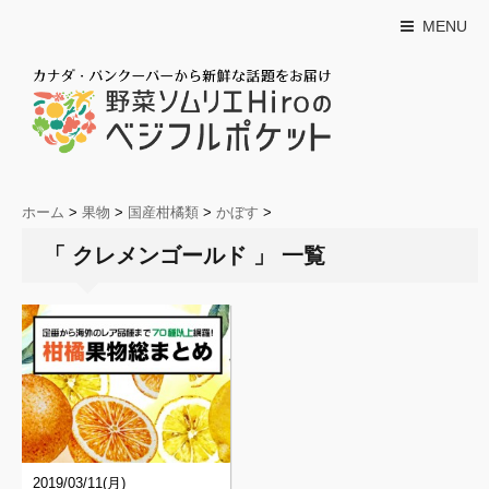
MENU
ホーム
>
果物
>
国産柑橘類
>
かぼす
>
「 クレメンゴールド 」 一覧
2019/03/11(月)