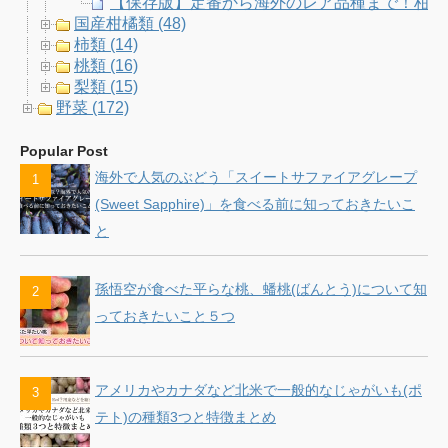
【保存版】定番から海外のレア品種まで！柑橘
国産柑橘類 (48)
柿類 (14)
桃類 (16)
梨類 (15)
野菜 (172)
Popular Post
海外で人気のぶどう「スイートサファイアグレープ
(Sweet Sapphire)」を食べる前に知っておきたいこ
と
孫悟空が食べた平らな桃、蟠桃(ばんとう)について知
っておきたいこと５つ
アメリカやカナダなど北米で一般的なじゃがいも(ポ
テト)の種類3つと特徴まとめ