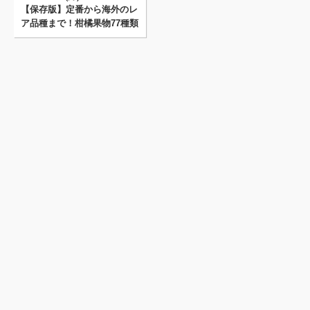
【保存版】定番から海外のレ
ア品種まで！柑橘果物77種類
総まとめ