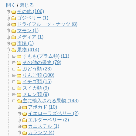
開く
/
閉じる
e
t
t
T
その他 (106)
ゴジベリー (1)
b
t
a
u
ドライフルーツ・ナッツ (8)
マモン (1)
o
e
g
b
メディア (1)
市場 (1)
o
r
r
e
果物 (414)
すもも(プラム類) (11)
k
a
C
その他の果物 (79)
ぶどう類 (23)
m
h
りんご類 (100)
イチゴ類 (15)
a
スイカ類 (9)
メロン類 (9)
n
主に輸入される果物 (143)
アボカド (10)
n
イエローラズベリー (2)
エルダーベリー (2)
e
カニステル (1)
カランツ (4)
l