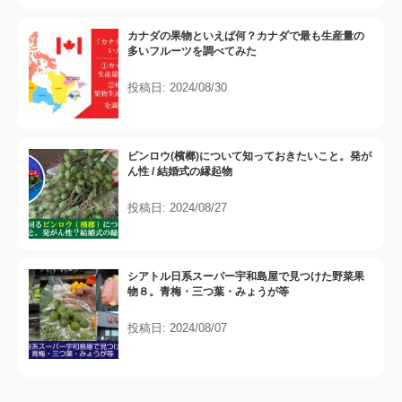
カナダの果物といえば何？カナダで最も生産量の
多いフルーツを調べてみた
投稿日: 2024/08/30
ビンロウ(檳榔)について知っておきたいこと。発が
ん性 / 結婚式の縁起物
投稿日: 2024/08/27
シアトル日系スーパー宇和島屋で見つけた野菜果
物８。青梅・三つ葉・みょうが等
投稿日: 2024/08/07