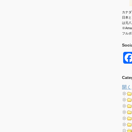
カナダ
日本と
は元八
※Am
フルポ
Soci
Cate
開く