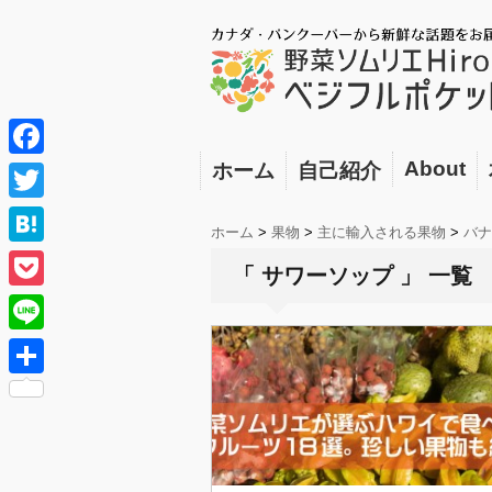
About
ホーム
自己紹介
F
a
T
ホーム
>
果物
>
主に輸入される果物
>
バナ
c
w
H
「 サワーソップ 」 一覧
e
i
a
P
b
t
t
o
o
L
t
e
c
o
i
e
共
n
k
k
n
r
有
a
e
e
t