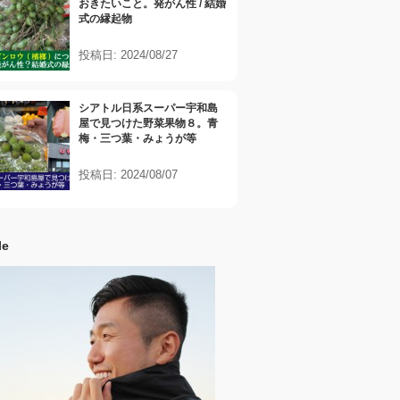
おきたいこと。発がん性 / 結婚
式の縁起物
投稿日: 2024/08/27
シアトル日系スーパー宇和島
屋で見つけた野菜果物８。青
梅・三つ葉・みょうが等
投稿日: 2024/08/07
le