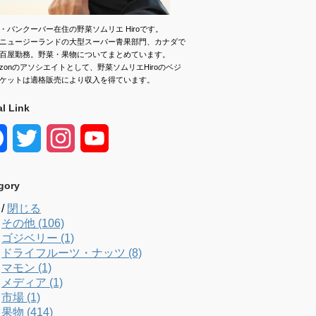
・バンクーバー在住の野菜ソムリエ Hiroです。
ニュージーランドの大型スーパー青果部門、カナダで
百屋勤務。野菜・果物についてまとめています。
azonのアソシエイトとして、野菜ソムリエHiroのベジ
ケットは適格販売により収入を得ています。
al Link
F
T
I
Y
a
w
n
o
gory
c
i
s
u
/
閉じる
e
t
t
T
その他 (106)
ゴジベリー (1)
b
t
a
u
ドライフルーツ・ナッツ (8)
マモン (1)
o
e
g
b
メディア (1)
市場 (1)
o
r
r
e
果物 (414)