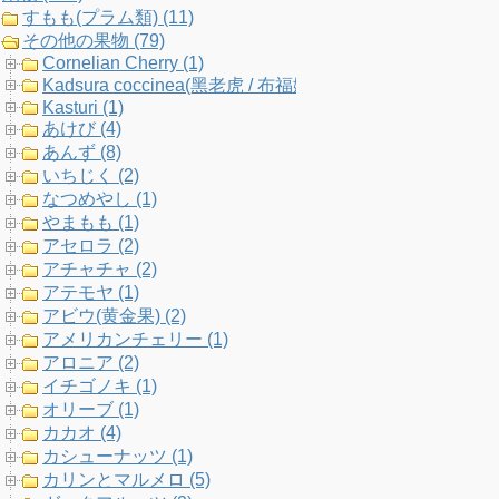
すもも(プラム類) (11)
k
a
C
その他の果物 (79)
Cornelian Cherry (1)
m
h
Kadsura coccinea(黑老虎 / 布福娜) (1)
Kasturi (1)
a
あけび (4)
あんず (8)
n
いちじく (2)
なつめやし (1)
n
やまもも (1)
アセロラ (2)
e
アチャチャ (2)
アテモヤ (1)
l
アビウ(黄金果) (2)
アメリカンチェリー (1)
アロニア (2)
イチゴノキ (1)
オリーブ (1)
カカオ (4)
カシューナッツ (1)
カリンとマルメロ (5)