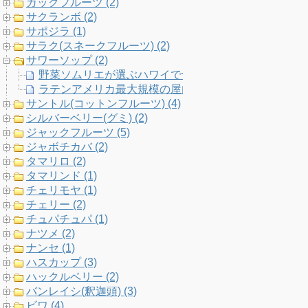
ガックフルーツ (2)
サクランボ (2)
サポジラ (1)
サラク(スネークフルーツ) (2)
サワーソップ (2)
野菜ソムリエが選ぶハワイで食べたいフルーツ18選。
ラテンアメリカ最大規模の屋内マーケット！メキシコ・グアダラ
サントル(コットンフルーツ) (4)
シルバーベリー(グミ) (2)
ジャックフルーツ (5)
ジャボチカバ (2)
タマリロ (2)
タマリンド (1)
チェリモヤ (1)
チェリー (2)
チュパチュパ (1)
ナツメ (2)
ナンセ (1)
ハスカップ (3)
ハックルベリー (2)
バンレイシ(釈迦頭) (3)
ビワ (4)