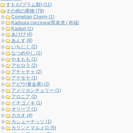
すもも(プラム類) (11)
k
a
C
その他の果物 (79)
Cornelian Cherry (1)
m
h
Kadsura coccinea(黑老虎 / 布福娜) (1)
Kasturi (1)
a
あけび (4)
あんず (8)
n
いちじく (2)
なつめやし (1)
n
やまもも (1)
アセロラ (2)
e
アチャチャ (2)
アテモヤ (1)
l
アビウ(黄金果) (2)
アメリカンチェリー (1)
アロニア (2)
イチゴノキ (1)
オリーブ (1)
カカオ (4)
カシューナッツ (1)
カリンとマルメロ (5)