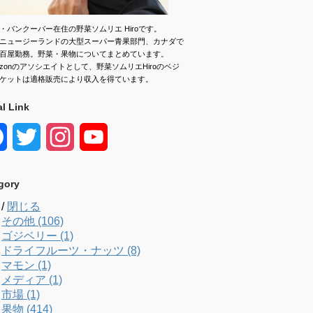
・バンクーバー在住の野菜ソムリエ Hiroです。
ニュージーランドの大型スーパー青果部門、カナダで
百屋勤務。野菜・果物についてまとめています。
azonのアソシエイトとして、野菜ソムリエHiroのベジ
ケットは適格販売により収入を得ています。
al Link
F
T
I
Y
a
w
n
o
gory
c
i
s
u
/
閉じる
e
t
t
T
その他 (106)
ゴジベリー (1)
b
t
a
u
ドライフルーツ・ナッツ (8)
マモン (1)
o
e
g
b
メディア (1)
市場 (1)
o
r
r
e
果物 (414)