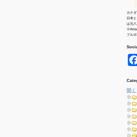
カナダ
日本と
は元八
※Am
フルポ
Soci
Cate
開く