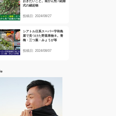
おきたいこと。発がん性 / 結婚
式の縁起物
投稿日: 2024/08/27
シアトル日系スーパー宇和島
屋で見つけた野菜果物８。青
梅・三つ葉・みょうが等
投稿日: 2024/08/07
le