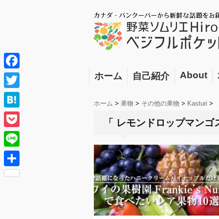
About
ホーム
自己紹介
F
a
T
ホーム
>
果物
>
その他の果物
>
Kasturi
>
c
w
H
「 レモンドロップマンゴス
e
i
a
P
b
t
t
o
o
L
t
e
c
o
i
e
共
n
k
k
n
r
有
a
e
e
t