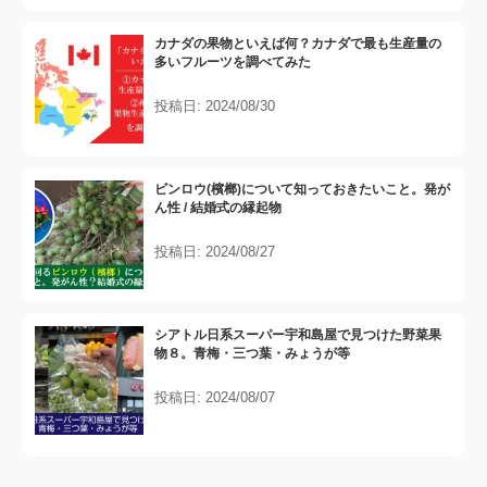
カナダの果物といえば何？カナダで最も生産量の
多いフルーツを調べてみた
投稿日: 2024/08/30
ビンロウ(檳榔)について知っておきたいこと。発が
ん性 / 結婚式の縁起物
投稿日: 2024/08/27
シアトル日系スーパー宇和島屋で見つけた野菜果
物８。青梅・三つ葉・みょうが等
投稿日: 2024/08/07