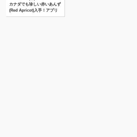
カナダでも珍しい赤いあんず
(Red Apricot)入手！アプリ
コットジャムレシ･･･