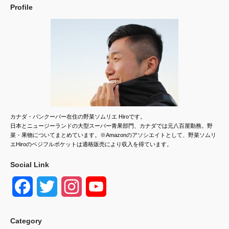
Profile
カナダ・バンクーバー在住の野菜ソムリエ Hiroです。
日本とニュージーランドの大型スーパー青果部門、カナダでは元八百屋勤務。野
菜・果物についてまとめています。※Amazonのアソシエイトとして、野菜ソムリ
エHiroのベジフルポケットは適格販売により収入を得ています。
Social Link
F
T
I
Y
a
w
n
o
Category
c
i
s
u