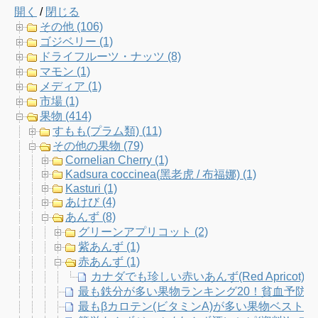
開く
/
閉じる
e
t
t
T
その他 (106)
ゴジベリー (1)
b
t
a
u
ドライフルーツ・ナッツ (8)
マモン (1)
o
e
g
b
メディア (1)
市場 (1)
o
r
r
e
果物 (414)
すもも(プラム類) (11)
k
a
C
その他の果物 (79)
Cornelian Cherry (1)
m
h
Kadsura coccinea(黑老虎 / 布福娜) (1)
Kasturi (1)
a
あけび (4)
あんず (8)
n
グリーンアプリコット (2)
紫あんず (1)
n
赤あんず (1)
カナダでも珍しい赤いあんず(Red Aprico
e
最も鉄分が多い果物ランキング20！貧血予防
最もβカロテン(ビタミンA)が多い果物ベスト
l