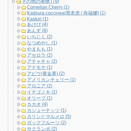
その他の果物 (79)
Cornelian Cherry (1)
m
h
Kadsura coccinea(黑老虎 / 布福娜) (1)
Kasturi (1)
a
あけび (4)
あんず (8)
n
いちじく (2)
なつめやし (1)
n
やまもも (1)
アセロラ (2)
e
アチャチャ (2)
アテモヤ (1)
l
アビウ(黄金果) (2)
アメリカンチェリー (1)
アロニア (2)
イチゴノキ (1)
オリーブ (1)
カカオ (4)
カシューナッツ (1)
カリンとマルメロ (5)
ガックフルーツ (2)
サクランボ (2)