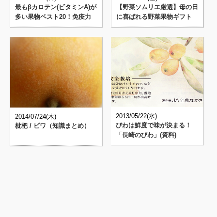
最もβカロテン(ビタミンA)が
【野菜ソムリエ厳選】母の日
多い果物ベスト20！免疫力
に喜ばれる野菜果物ギフト
の強化・アンチエイジング
10とその理由
2013/05/22(水)
2014/07/24(木)
びわは鮮度で味が決まる！
枇杷 / ビワ（知識まとめ）
「長崎のびわ」(資料)