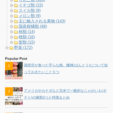
イチゴ類 (15)
スイカ類 (9)
メロン類 (9)
主に輸入される果物 (143)
国産柑橘類 (48)
柿類 (14)
桃類 (16)
梨類 (15)
野菜 (172)
Popular Post
孫悟空が食べた平らな桃、蟠桃(ばんとう)について知
っておきたいこと５つ
アメリカやカナダなど北米で一般的なじゃがいも(ポ
テト)の種類3つと特徴まとめ