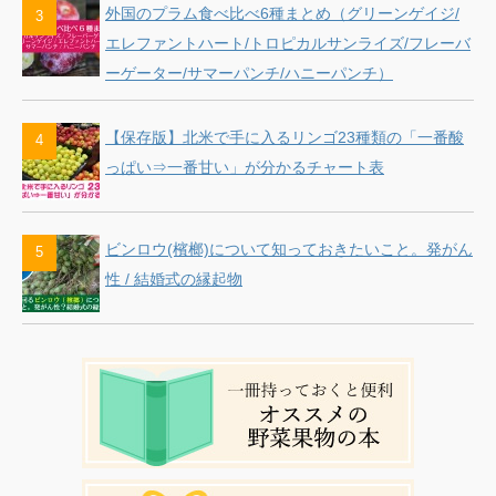
外国のプラム食べ比べ6種まとめ（グリーンゲイジ/
エレファントハート/トロピカルサンライズ/フレーバ
ーゲーター/サマーパンチ/ハニーパンチ）
【保存版】北米で手に入るリンゴ23種類の「一番酸
っぱい⇒一番甘い」が分かるチャート表
ビンロウ(檳榔)について知っておきたいこと。発がん
性 / 結婚式の縁起物