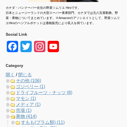
カナダ・バンクーバー在住の野菜ソムリエ Hiroです。
日本とニュージーランドの大型スーパー青果部門、カナダでは元八百屋勤務。野
菜・果物についてまとめています。※Amazonのアソシエイトとして、野菜ソムリ
エHiroのベジフルポケットは適格販売により収入を得ています。
Social Link
F
T
I
Y
a
w
n
o
Category
c
i
s
u
開く
/
閉じる
e
t
t
T
その他 (106)
ゴジベリー (1)
b
t
a
u
ドライフルーツ・ナッツ (8)
マモン (1)
o
e
g
b
メディア (1)
市場 (1)
o
r
r
e
果物 (414)
すもも(プラム類) (11)
k
a
C