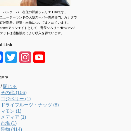
・バンクーバー在住の野菜ソムリエ Hiroです。
ニュージーランドの大型スーパー青果部門、カナダで
百屋勤務。野菜・果物についてまとめています。
azonのアソシエイトとして、野菜ソムリエHiroのベジ
ケットは適格販売により収入を得ています。
al Link
F
T
I
Y
a
w
n
o
gory
c
i
s
u
/
閉じる
e
t
t
T
その他 (106)
ゴジベリー (1)
b
t
a
u
ドライフルーツ・ナッツ (8)
マモン (1)
o
e
g
b
メディア (1)
市場 (1)
o
r
r
e
果物 (414)