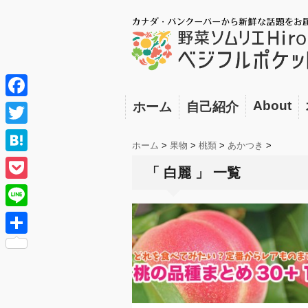
About
ホーム
自己紹介
F
a
T
ホーム
>
果物
>
桃類
>
あかつき
>
c
w
H
「 白麗 」 一覧
e
i
a
P
b
t
t
o
o
L
t
e
c
o
i
e
共
n
k
k
n
r
有
a
e
e
t