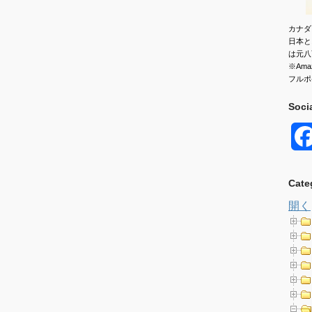
カナダ
日本と
は元八
※Am
フルポ
Soci
Cate
開く