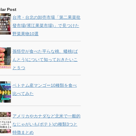
lar Post
台湾・台北の卸売市場「第二果菜批
發市場(濱江果菜市場)」で見つけた
野菜果物10選
孫悟空が食べた平らな桃、蟠桃(ば
んとう)について知っておきたいこ
と５つ
ベトナム産マンゴー10種類を食べ
比べてみた
アメリカやカナダなど北米で一般的
なじゃがいも(ポテト)の種類3つと
特徴まとめ