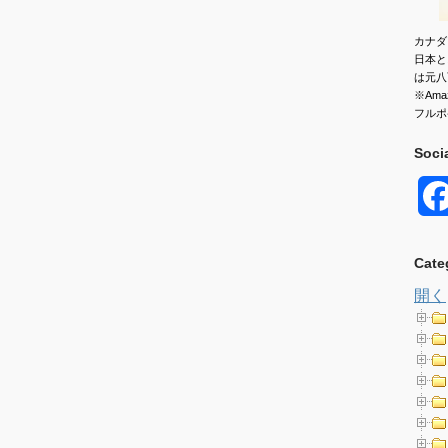
カナダ
日本と
は元八
※Am
フルポ
Soci
Cate
開く