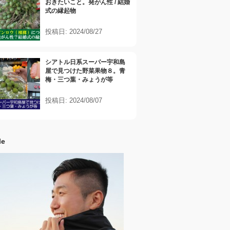
おきたいこと。発がん性 / 結婚
式の縁起物
投稿日: 2024/08/27
シアトル日系スーパー宇和島
屋で見つけた野菜果物８。青
梅・三つ葉・みょうが等
投稿日: 2024/08/07
le