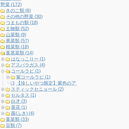
野菜 (172)
k
a
C
きのこ類 (6)
その他の野菜 (30)
m
h
つまもの類 (18)
土物類 (52)
a
山菜類 (9)
果菜類 (57)
n
根菜類 (18)
葉茎菜類 (14)
n
はなっこりー (1)
アスパラガス (4)
e
コールラビ (1)
紫コールラビ (1)
l
【珍しいやつ限定】紫色のアンズ＆ハクサイ？紫の野菜
スティックセニョール (2)
セルタス (1)
白才 (3)
菜花 (1)
蕗(ふき) (4)
葉菜類 (33)
豆類 (7)