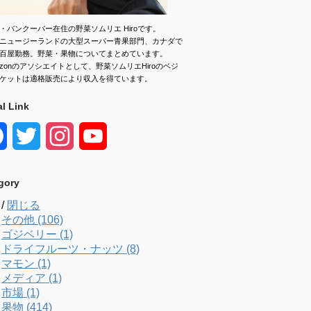
・バンクーバー在住の野菜ソムリエ Hiroです。
ニュージーランドの大型スーパー青果部門、カナダで
百屋勤務。野菜・果物についてまとめています。
azonのアソシエイトとして、野菜ソムリエHiroのベジ
ケットは適格販売により収入を得ています。
al Link
F
T
I
Y
a
w
n
o
gory
c
i
s
u
/
閉じる
e
t
t
T
その他 (106)
ゴジベリー (1)
b
t
a
u
ドライフルーツ・ナッツ (8)
マモン (1)
o
e
g
b
メディア (1)
市場 (1)
o
r
r
e
果物 (414)