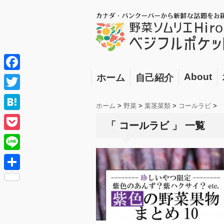
About
ホーム
自己紹介
F
a
T
ホーム
>
野菜
>
葉茎菜類
>
コールラビ
>
c
w
H
「 コールラビ 」 一覧
e
i
a
P
b
t
t
o
o
L
t
e
c
o
i
e
共
n
k
k
n
r
有
a
e
e
t