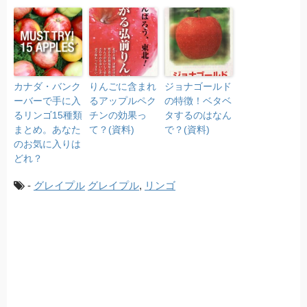
カナダ・バンク
りんごに含まれ
ジョナゴールド
ーバーで手に入
るアップルペク
の特徴！ベタベ
るリンゴ15種類
チンの効果っ
タするのはなん
まとめ。あなた
て？(資料)
で？(資料)
のお気に入りは
どれ？
-
グレイプル
グレイプル
,
リンゴ