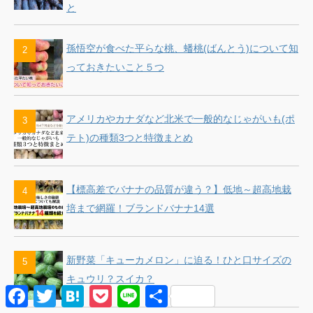
と
孫悟空が食べた平らな桃、蟠桃(ばんとう)について知
っておきたいこと５つ
アメリカやカナダなど北米で一般的なじゃがいも(ポ
テト)の種類3つと特徴まとめ
【標高差でバナナの品質が違う？】低地～超高地栽
培まで網羅！ブランドバナナ14選
新野菜「キューカメロン」に迫る！ひと口サイズの
キュウリ？スイカ？
F
T
H
P
L
共
a
w
a
o
i
有
c
i
t
c
n