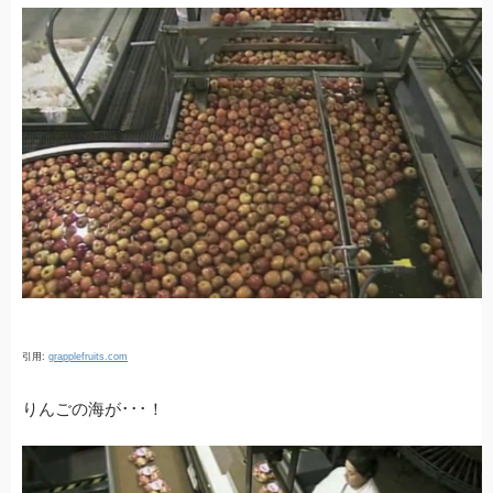
引用:
grapplefruits.com
りんごの海が･･･！