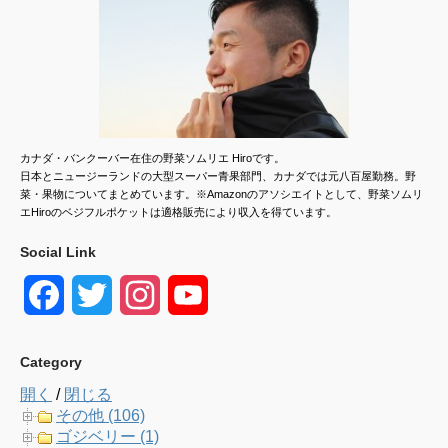
カナダ・バンクーバー在住の野菜ソムリエ Hiroです。
日本とニュージーランドの大型スーパー青果部門、カナダでは元八百屋勤務。野
菜・果物についてまとめています。※Amazonのアソシエイトとして、野菜ソムリ
エHiroのベジフルポケットは適格販売により収入を得ています。
Social Link
F
T
I
Y
a
w
n
o
Category
c
i
s
u
開く
/
閉じる
e
t
t
T
その他 (106)
ゴジベリー (1)