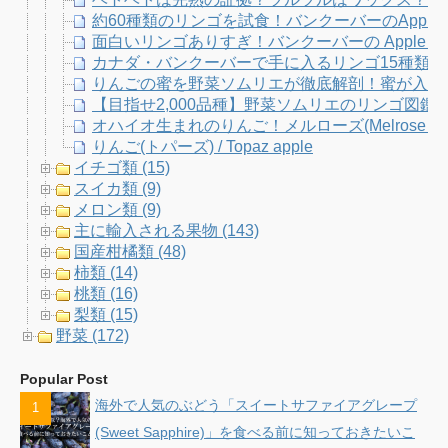
約60種類のリンゴを試食！バンクーバーのApple Fe
面白いリンゴありすぎ！バンクーバーの Apple Fe
カナダ・バンクーバーで手に入るリンゴ15種類
りんごの蜜を野菜ソムリエが徹底解剖！蜜が入りや
【目指せ2,000品種】野菜ソムリエのリンゴ図
オハイオ生まれのりんご！メルローズ(Melrose Ap
りんご(トパーズ) / Topaz apple
イチゴ類 (15)
スイカ類 (9)
メロン類 (9)
主に輸入される果物 (143)
国産柑橘類 (48)
柿類 (14)
桃類 (16)
梨類 (15)
野菜 (172)
Popular Post
海外で人気のぶどう「スイートサファイアグレープ
(Sweet Sapphire)」を食べる前に知っておきたいこ