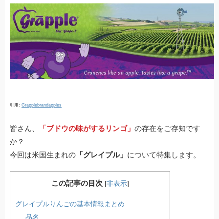
a
wi
at
o
n
有
c
tt
e
ck
e
e
er
n
et
b
a
o
o
k
引用:
Grapplebrandapples
皆さん、
「ブドウの味がするリンゴ」
の存在をご存知です
か？
今回は米国生まれの
「グレイプル」
について特集します。
この記事の目次
[
非表示
]
グレイプルりんごの基本情報まとめ
品名