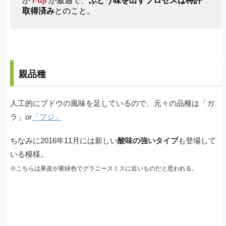
か
Fuji
が最適で、
ぶどう味を出すプロセスは特許
取得済み
とのこと。
親品種
人工的にブドウの風味を足しているので、元々の品種は「ガ
ラ」or
「フジ」
ちなみに2016年11月には新しい
酸味の強いタイプ
も登場して
いる模様。
※こちらは果皮が黄緑色でグラニースミスに近いものだと思われる。