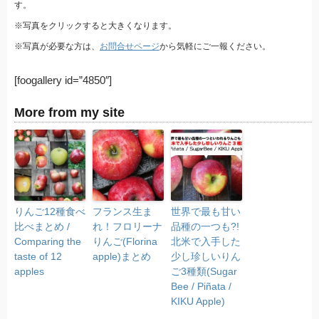
す。
※写真をクリックすると大きくなります。
※写真が必要な方は、
お問合せページ
から気軽にご一報ください。
[foogallery id=”4850″]
More from my site
りんご12種食べ
フランス生ま
世界で最も甘い
比べまとめ /
れ！フロリーナ
品種の一つも?!
Comparing the
りんご(Florina
北米で入手した
taste of 12
apple)まとめ
少し珍しいりん
apples
ご3種類(Sugar
Bee / Piñata /
KIKU Apple)