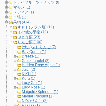
b
t
a
u
ドライフルーツ・ナッツ (8)
マモン (1)
o
e
g
b
メディア (1)
市場 (1)
o
r
r
e
果物 (414)
すもも(プラム類) (11)
k
a
C
その他の果物 (79)
ぶどう類 (23)
m
h
りんご類 (100)
(サン)ふじりんご (7)
a
Bay Queen (1)
Breeze (1)
n
Glockenapfel (2)
Hidden Rose Apple (1)
n
Juici (2)
KIKU (1)
e
Koru (1)
Lucy Glo (1)
l
Lucy Rose (1)
Maigold×Splendor (1)
Medlar Puciulot (1)
NZのりんご (2)
Pazazz (1)