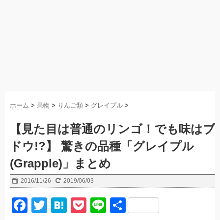
ホーム
>
果物
>
りんご類
>
グレイプル
>
【見た目は普通のリンゴ！でも味はブ
ドウ!?】 驚きの品種「グレイプル
(Grapple)」まとめ
2016/11/26
2019/06/03
F
T
H
P
Li
共