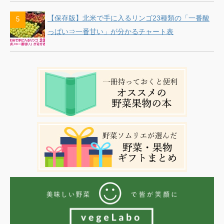
【保存版】北米で手に入るリンゴ23種類の「一番酸
っぱい⇒一番甘い」が分かるチャート表