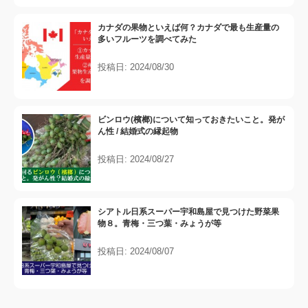
カナダの果物といえば何？カナダで最も生産量の
多いフルーツを調べてみた
投稿日: 2024/08/30
ビンロウ(檳榔)について知っておきたいこと。発が
ん性 / 結婚式の縁起物
投稿日: 2024/08/27
シアトル日系スーパー宇和島屋で見つけた野菜果
物８。青梅・三つ葉・みょうが等
投稿日: 2024/08/07