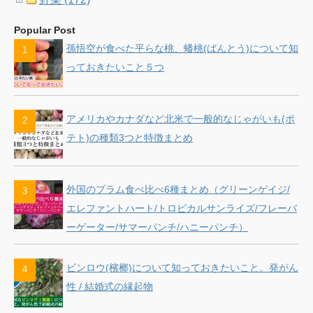
Popular Post
孫悟空が食べた平らな桃、蟠桃(ばんとう)について知
っておきたいこと５つ
アメリカやカナダなど北米で一般的なじゃがいも(ポ
テト)の種類3つと特徴まとめ
外国のプラム食べ比べ6種まとめ（グリーンゲイジ/
エレファントハート/トロピカルサンライズ/フレーバ
ーゲーター/サマーパンチ/ハニーパンチ）
ビンロウ(檳榔)について知っておきたいこと。発がん
性 / 結婚式の縁起物