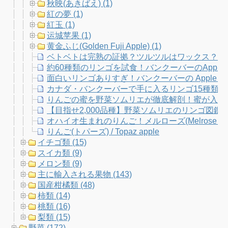
秋映(あきばえ) (1)
紅の夢 (1)
紅玉 (1)
运城苹果 (1)
黄金ふじ(Golden Fuji Apple) (1)
ベトベトは完熟の証拠？ツルツルはワックス？り
約60種類のリンゴを試食！バンクーバーのApple Fe
面白いリンゴありすぎ！バンクーバーの Apple Fe
カナダ・バンクーバーで手に入るリンゴ15種類
りんごの蜜を野菜ソムリエが徹底解剖！蜜が入りや
【目指せ2,000品種】野菜ソムリエのリンゴ図
オハイオ生まれのりんご！メルローズ(Melrose Ap
りんご(トパーズ) / Topaz apple
イチゴ類 (15)
スイカ類 (9)
メロン類 (9)
主に輸入される果物 (143)
国産柑橘類 (48)
柿類 (14)
桃類 (16)
梨類 (15)
野菜 (172)