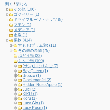
開く
/
閉じる
e
t
t
T
その他 (106)
ゴジベリー (1)
b
t
a
u
ドライフルーツ・ナッツ (8)
マモン (1)
o
e
g
b
メディア (1)
市場 (1)
o
r
r
e
果物 (414)
すもも(プラム類) (11)
k
a
C
その他の果物 (79)
ぶどう類 (23)
m
h
りんご類 (100)
(サン)ふじりんご (7)
a
Bay Queen (1)
Breeze (1)
n
Glockenapfel (2)
Hidden Rose Apple (1)
n
Juici (2)
KIKU (1)
e
Koru (1)
Lucy Glo (1)
l
Lucy Rose (1)