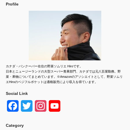
Profile
カナダ・バンクーバー在住の野菜ソムリエ Hiroです。
日本とニュージーランドの大型スーパー青果部門、カナダでは元八百屋勤務。野
菜・果物についてまとめています。※Amazonのアソシエイトとして、野菜ソムリ
エHiroのベジフルポケットは適格販売により収入を得ています。
Social Link
F
T
I
Y
a
w
n
o
Category
c
i
s
u