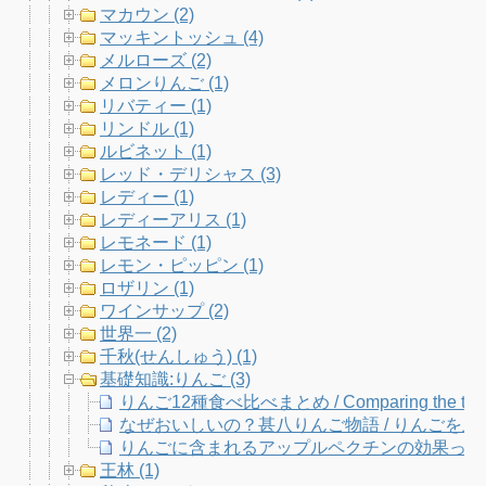
マカウン (2)
マッキントッシュ (4)
メルローズ (2)
メロンりんご (1)
リバティー (1)
リンドル (1)
ルビネット (1)
レッド・デリシャス (3)
レディー (1)
レディーアリス (1)
レモネード (1)
レモン・ピッピン (1)
ロザリン (1)
ワインサップ (2)
世界一 (2)
千秋(せんしゅう) (1)
基礎知識:りんご (3)
りんご12種食べ比べまとめ / Comparing the taste 
なぜおいしいの？甚八りんご物語 / りんごを上
りんごに含まれるアップルペクチンの効果って？
王林 (1)