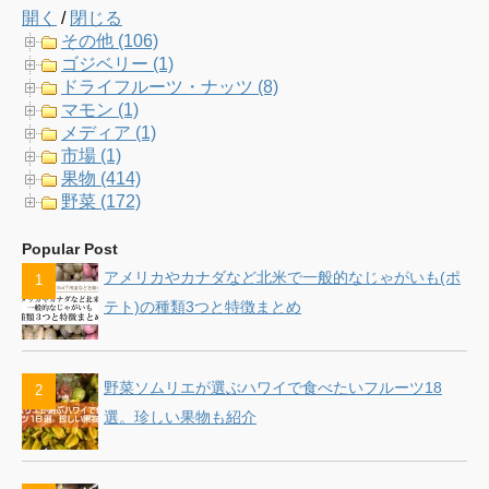
開く
/
閉じる
e
t
t
T
その他 (106)
ゴジベリー (1)
b
t
a
u
ドライフルーツ・ナッツ (8)
マモン (1)
o
e
g
b
メディア (1)
市場 (1)
o
r
r
e
果物 (414)
野菜 (172)
k
a
C
Popular Post
m
h
アメリカやカナダなど北米で一般的なじゃがいも(ポ
a
テト)の種類3つと特徴まとめ
n
野菜ソムリエが選ぶハワイで食べたいフルーツ18
n
選。珍しい果物も紹介
e
l