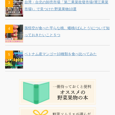
台湾・台北の卸売市場「第二果菜批發市場(濱江果菜
市場)」で見つけた野菜果物10選
孫悟空が食べた平らな桃、蟠桃(ばんとう)について知
っておきたいこと５つ
ベトナム産マンゴー10種類を食べ比べてみた