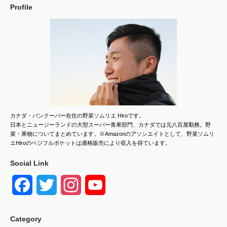
Profile
カナダ・バンクーバー在住の野菜ソムリエ Hiroです。
日本とニュージーランドの大型スーパー青果部門、カナダでは元八百屋勤務。野
菜・果物についてまとめています。※Amazonのアソシエイトとして、野菜ソムリ
エHiroのベジフルポケットは適格販売により収入を得ています。
Social Link
F
T
I
Y
a
w
n
o
Category
c
i
s
u