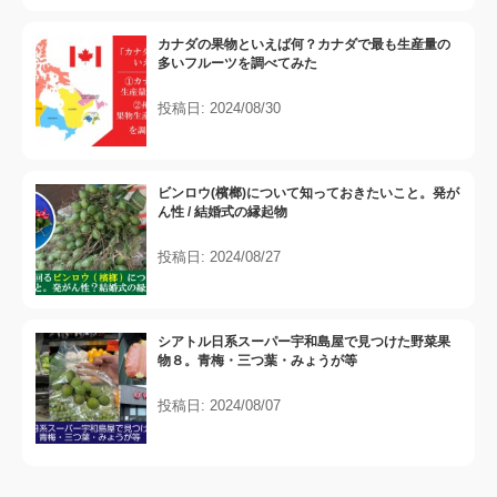
カナダの果物といえば何？カナダで最も生産量の
多いフルーツを調べてみた
投稿日: 2024/08/30
ビンロウ(檳榔)について知っておきたいこと。発が
ん性 / 結婚式の縁起物
投稿日: 2024/08/27
シアトル日系スーパー宇和島屋で見つけた野菜果
物８。青梅・三つ葉・みょうが等
投稿日: 2024/08/07