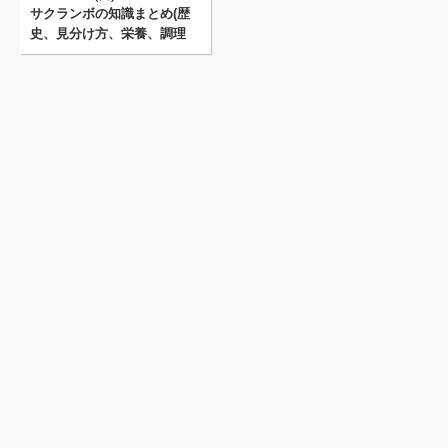
サクランボの知識まとめ(歴
史、見分け方、栄養、調理
法、保存方法 etc. )