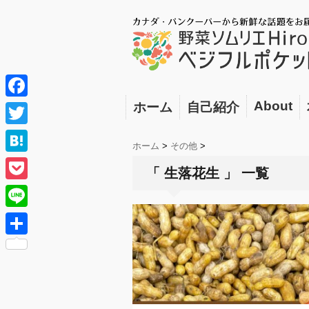
About
ホーム
自己紹介
F
a
T
ホーム
>
その他
>
c
w
H
「 生落花生 」 一覧
e
i
a
P
b
t
t
o
o
L
t
e
c
o
i
e
共
n
k
k
n
r
有
a
e
e
t