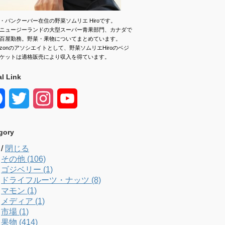
・バンクーバー在住の野菜ソムリエ Hiroです。
ニュージーランドの大型スーパー青果部門、カナダで
百屋勤務。野菜・果物についてまとめています。
azonのアソシエイトとして、野菜ソムリエHiroのベジ
ケットは適格販売により収入を得ています。
al Link
F
T
I
Y
a
w
n
o
gory
c
i
s
u
/
閉じる
e
t
t
T
その他 (106)
ゴジベリー (1)
b
t
a
u
ドライフルーツ・ナッツ (8)
マモン (1)
o
e
g
b
メディア (1)
市場 (1)
o
r
r
e
果物 (414)