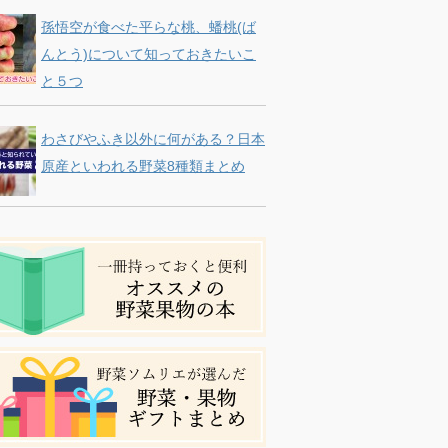
孫悟空が食べた平らな桃、蟠桃(ば
んとう)について知っておきたいこ
と５つ
わさびやふき以外に何がある？日本
原産といわれる野菜8種類まとめ