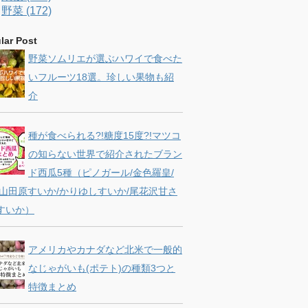
野菜 (172)
k
a
C
lar Post
m
h
野菜ソムリエが選ぶハワイで食べた
a
いフルーツ18選。珍しい果物も紹
介
n
n
種が食べられる?!糖度15度?!マツコ
の知らない世界で紹介されたブラン
e
ド西瓜5種（ピノガール/金色羅皇/
l
 山田原すいか/かりゆしすいか/尾花沢甘さ
すいか）
アメリカやカナダなど北米で一般的
なじゃがいも(ポテト)の種類3つと
特徴まとめ