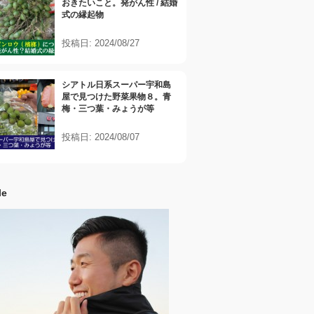
おきたいこと。発がん性 / 結婚
式の縁起物
投稿日: 2024/08/27
シアトル日系スーパー宇和島
屋で見つけた野菜果物８。青
梅・三つ葉・みょうが等
投稿日: 2024/08/07
le