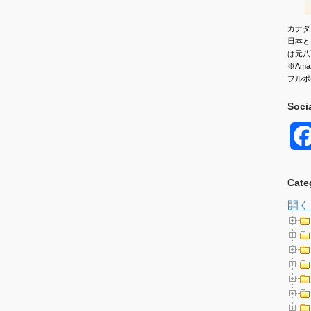
カナダ
日本と
は元八
※Am
フルポ
Soci
Cate
開く