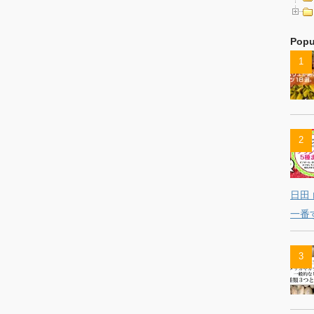
Popu
日田
一番