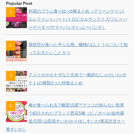
Popular Post
外国のプラム食べ比べ6種まとめ（グリーンゲイジ/
エレファントハート/トロピカルサンライズ/フレーバ
ーゲーター/サマーパンチ/ハニーパンチ）
孫悟空が食べた平らな桃、蟠桃(ばんとう)について知
っておきたいこと５つ
アメリカやカナダなど北米で一般的なじゃがいも(ポ
テト)の種類3つと特徴まとめ
種が食べられる?!糖度15度?!マツコの知らない世界
で紹介されたブランド西瓜5種（ピノガール/金色羅
皇/日田 山田原すいか/かりゆしすいか/尾花沢甘さ一
番すいか）