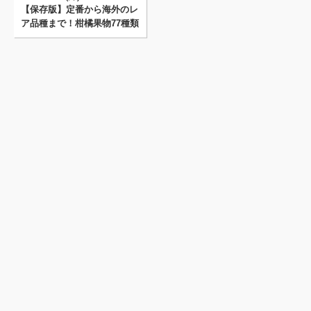
【保存版】定番から海外のレ
ア品種まで！柑橘果物77種類
総まとめ