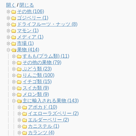
開く
/
閉じる
e
t
t
T
その他 (106)
ゴジベリー (1)
b
t
a
u
ドライフルーツ・ナッツ (8)
マモン (1)
o
e
g
b
メディア (1)
市場 (1)
o
r
r
e
果物 (414)
すもも(プラム類) (11)
k
a
C
その他の果物 (79)
ぶどう類 (23)
m
h
りんご類 (100)
イチゴ類 (15)
a
スイカ類 (9)
メロン類 (9)
n
主に輸入される果物 (143)
アボカド (10)
n
イエローラズベリー (2)
エルダーベリー (2)
e
カニステル (1)
カランツ (4)
l