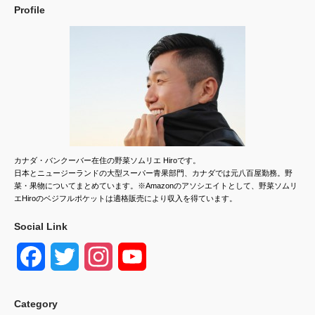
Profile
カナダ・バンクーバー在住の野菜ソムリエ Hiroです。
日本とニュージーランドの大型スーパー青果部門、カナダでは元八百屋勤務。野
菜・果物についてまとめています。※Amazonのアソシエイトとして、野菜ソムリ
エHiroのベジフルポケットは適格販売により収入を得ています。
Social Link
F
T
I
Y
a
w
n
o
Category
c
i
s
u