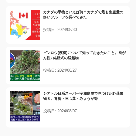
カナダの果物といえば何？カナダで最も生産量の
多いフルーツを調べてみた
投稿日: 2024/08/30
ビンロウ(檳榔)について知っておきたいこと。発が
ん性 / 結婚式の縁起物
投稿日: 2024/08/27
シアトル日系スーパー宇和島屋で見つけた野菜果
物８。青梅・三つ葉・みょうが等
投稿日: 2024/08/07