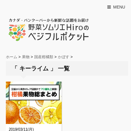
MENU
ホーム
>
果物
>
国産柑橘類
>
かぼす
>
「 キーライム 」 一覧
2019/03/11(月)