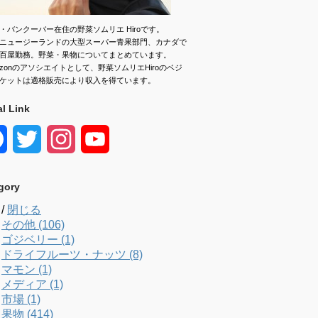
・バンクーバー在住の野菜ソムリエ Hiroです。
ニュージーランドの大型スーパー青果部門、カナダで
百屋勤務。野菜・果物についてまとめています。
azonのアソシエイトとして、野菜ソムリエHiroのベジ
ケットは適格販売により収入を得ています。
al Link
F
T
I
Y
a
w
n
o
gory
c
i
s
u
/
閉じる
e
t
t
T
その他 (106)
ゴジベリー (1)
b
t
a
u
ドライフルーツ・ナッツ (8)
マモン (1)
o
e
g
b
メディア (1)
市場 (1)
o
r
r
e
果物 (414)