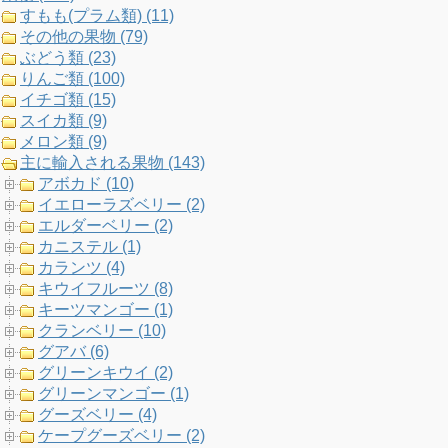
すもも(プラム類) (11)
k
a
C
その他の果物 (79)
ぶどう類 (23)
m
h
りんご類 (100)
イチゴ類 (15)
a
スイカ類 (9)
メロン類 (9)
n
主に輸入される果物 (143)
アボカド (10)
n
イエローラズベリー (2)
エルダーベリー (2)
e
カニステル (1)
カランツ (4)
l
キウイフルーツ (8)
キーツマンゴー (1)
クランベリー (10)
グアバ (6)
グリーンキウイ (2)
グリーンマンゴー (1)
グーズベリー (4)
ケープグーズベリー (2)