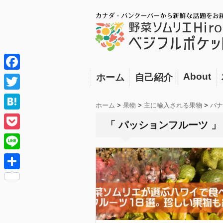
About
ホーム
自己紹介
F
a
T
ホーム
>
果物
>
主に輸入される果物
>
バナ
c
w
H
「 パッションフルーツ 」
e
i
a
P
b
t
t
o
o
L
t
e
c
o
i
e
共
n
k
k
n
r
有
a
e
e
t