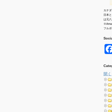
カナダ
日本と
は元八
※Am
フルポ
Soci
Cate
開く