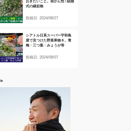
おきたいこと。発がん性 / 結婚
式の縁起物
投稿日: 2024/08/27
シアトル日系スーパー宇和島
屋で見つけた野菜果物８。青
梅・三つ葉・みょうが等
投稿日: 2024/08/07
le