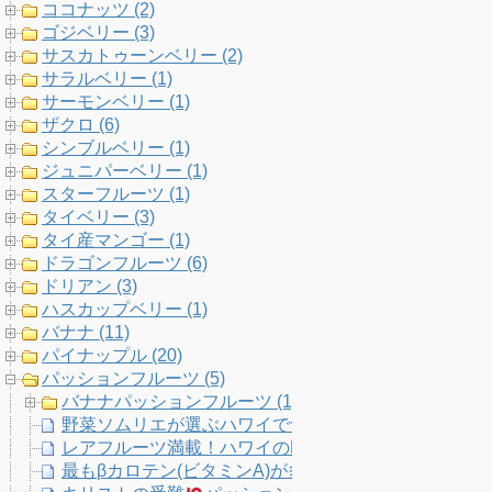
ココナッツ (2)
ゴジベリー (3)
サスカトゥーンベリー (2)
サラルベリー (1)
サーモンベリー (1)
ザクロ (6)
シンブルベリー (1)
ジュニパーベリー (1)
スターフルーツ (1)
タイベリー (3)
タイ産マンゴー (1)
ドラゴンフルーツ (6)
ドリアン (3)
ハスカップベリー (1)
バナナ (11)
パイナップル (20)
パッションフルーツ (5)
バナナパッションフルーツ (1)
野菜ソムリエが選ぶハワイで食べたいフルーツ18選。
レアフルーツ満載！ハワイのFrankie’s Nursery果
最もβカロテン(ビタミンA)が多い果物ベスト20！免