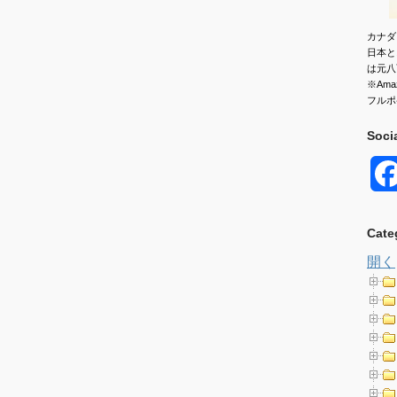
カナダ
日本と
は元八
※Am
フルポ
Soci
Cate
開く