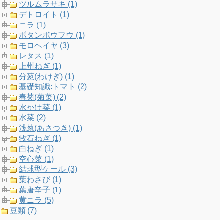
ツルムラサキ (1)
デトロイト (1)
ニラ (1)
ボタンボウフウ (1)
モロヘイヤ (3)
レタス (1)
上州ねぎ (1)
分葱(わけぎ) (1)
基礎知識:トマト (2)
春菊(菊菜) (2)
水かけ菜 (1)
水菜 (2)
浅葱(あさつき) (1)
牧石ねぎ (1)
白ねぎ (1)
空心菜 (1)
結球型ケール (3)
葉わさび (1)
葉唐辛子 (1)
黄ニラ (5)
豆類 (7)