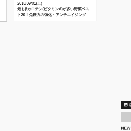
2018/09/01(土)
最もβカロテン(ビタミンA)が多い野菜ベス
と
ト20！免疫力の強化・アンチエイジング
NEW