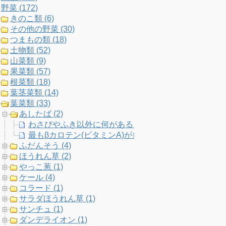
野菜 (172)
k
a
C
きのこ類 (6)
その他の野菜 (30)
m
h
つまもの類 (18)
土物類 (52)
a
山菜類 (9)
果菜類 (57)
n
根菜類 (18)
葉茎菜類 (14)
n
葉菜類 (33)
あしたば (2)
e
わさびやふき以外に何がある？日本原産といわれる野
最もβカロテン(ビタミンA)が多い野菜ベスト20！免
l
ふだんそう (4)
ほうれん草 (2)
やっこ葱 (1)
ケール (4)
コラード (1)
サラダほうれん草 (1)
サンチュ (1)
ダンデライオン (1)