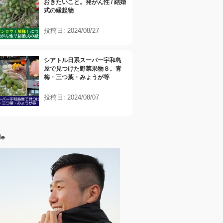
おきたいこと。発がん性 / 結婚
式の縁起物
投稿日: 2024/08/27
シアトル日系スーパー宇和島
屋で見つけた野菜果物８。青
梅・三つ葉・みょうが等
投稿日: 2024/08/07
le