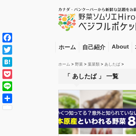
About
ホーム
自己紹介
F
a
T
ホーム
>
野菜
>
葉菜類
>
あしたば
>
c
w
H
「 あしたば 」 一覧
e
i
a
P
b
t
t
o
o
L
t
e
c
o
i
e
共
n
k
k
n
r
有
a
e
e
t