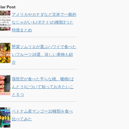
lar Post
アメリカやカナダなど北米で一般的
なじゃがいも(ポテト)の種類3つと
特徴まとめ
野菜ソムリエが選ぶハワイで食べた
いフルーツ18選。珍しい果物も紹
介
孫悟空が食べた平らな桃、蟠桃(ば
んとう)について知っておきたいこ
と５つ
ベトナム産マンゴー10種類を食べ
比べてみた