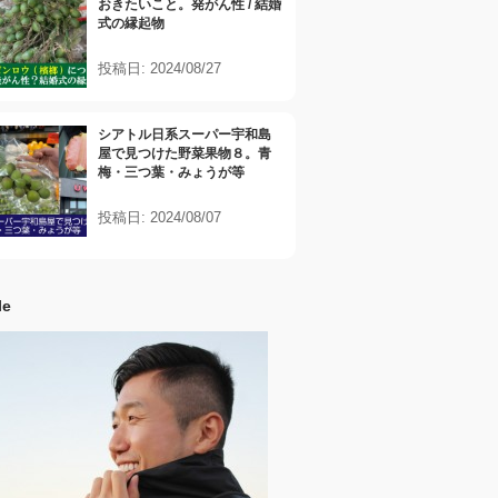
おきたいこと。発がん性 / 結婚
式の縁起物
投稿日: 2024/08/27
シアトル日系スーパー宇和島
屋で見つけた野菜果物８。青
梅・三つ葉・みょうが等
投稿日: 2024/08/07
le