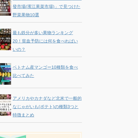
發市場(濱江果菜市場)」で見つけた
野菜果物10選
最も鉄分が多い果物ランキング
20！貧血予防には何を食べればい
いの？
ベトナム産マンゴー10種類を食べ
比べてみた
アメリカやカナダなど北米で一般的
なじゃがいも(ポテト)の種類3つと
特徴まとめ