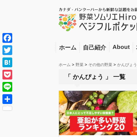
About
ホーム
自己紹介
F
a
T
ホーム
>
野菜
>
その他の野菜
>
かんぴょう
c
w
H
「 かんぴょう 」 一覧
e
i
a
P
b
t
t
o
o
L
t
e
c
o
i
e
共
n
k
k
n
r
有
a
e
e
t