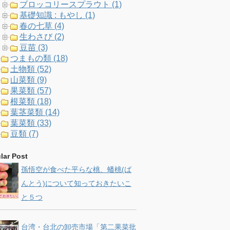
ブロッコリースプラウト (1)
基礎知識 : もやし (1)
春の七草 (4)
生わさび (2)
豆苗 (3)
つまもの類 (18)
土物類 (52)
山菜類 (9)
果菜類 (57)
根菜類 (18)
葉茎菜類 (14)
葉菜類 (33)
豆類 (7)
lar Post
孫悟空が食べた平らな桃、蟠桃(ば
んとう)について知っておきたいこ
と５つ
台湾・台北の卸売市場「第二果菜批