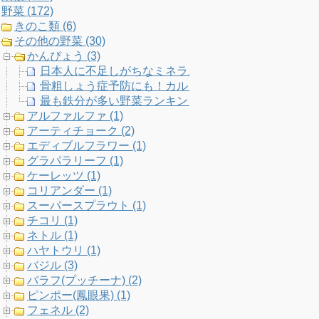
野菜 (172)
k
a
C
きのこ類 (6)
その他の野菜 (30)
m
h
かんぴょう (3)
日本人に不足しがちなミネラル「亜鉛」が最も多い野菜
a
骨粗しょう症予防にも！カルシウムが多い野菜ランキン
最も鉄分が多い野菜ランキング20！貧血予防には何を
n
アルファルファ (1)
アーティチョーク (2)
n
エディブルフラワー (1)
グラパラリーフ (1)
e
ケーレッツ (1)
コリアンダー (1)
l
スーパースプラウト (1)
チコリ (1)
ネトル (1)
ハヤトウリ (1)
バジル (3)
バラフ(プッチーナ) (2)
ピンポー(鳳眼果) (1)
フェネル (2)