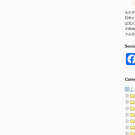
カナダ
日本と
は元八
※Am
フルポ
Soci
Cate
開く