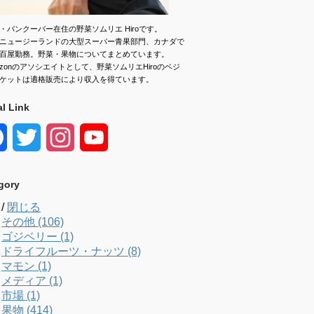
・バンクーバー在住の野菜ソムリエ Hiroです。
ニュージーランドの大型スーパー青果部門、カナダで
百屋勤務。野菜・果物についてまとめています。
azonのアソシエイトとして、野菜ソムリエHiroのベジ
ケットは適格販売により収入を得ています。
al Link
F
T
I
Y
a
w
n
o
gory
c
i
s
u
/
閉じる
e
t
t
T
その他 (106)
ゴジベリー (1)
b
t
a
u
ドライフルーツ・ナッツ (8)
マモン (1)
o
e
g
b
メディア (1)
市場 (1)
o
r
r
e
果物 (414)