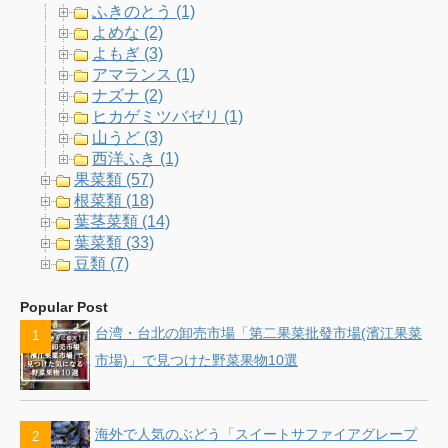
ふきのとう (1)
よめな (2)
よもぎ (3)
アマランス (1)
ナズナ (2)
ヒカゲミツバゼリ (1)
山うど (3)
西洋ふき (1)
果菜類 (57)
根菜類 (18)
葉茎菜類 (14)
葉菜類 (33)
豆類 (7)
Popular Post
台湾・台北の卸売市場「第二果菜批發市場(濱江果菜
市場)」で見つけた野菜果物10選
海外で人気のぶどう「スイートサファイアグレープ