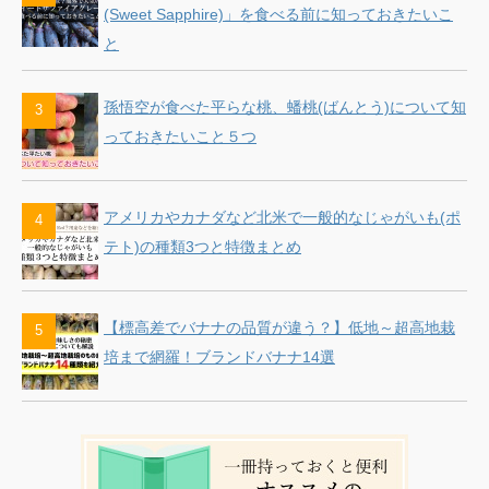
(Sweet Sapphire)」を食べる前に知っておきたいこ
と
孫悟空が食べた平らな桃、蟠桃(ばんとう)について知
っておきたいこと５つ
アメリカやカナダなど北米で一般的なじゃがいも(ポ
テト)の種類3つと特徴まとめ
【標高差でバナナの品質が違う？】低地～超高地栽
培まで網羅！ブランドバナナ14選