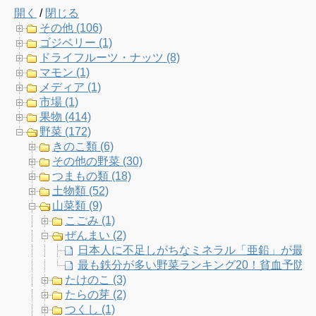
開く
/
閉じる
e
t
t
T
その他 (106)
ゴジベリー (1)
b
t
a
u
ドライフルーツ・ナッツ (8)
マモン (1)
o
e
g
b
メディア (1)
市場 (1)
o
r
r
e
果物 (414)
野菜 (172)
k
a
C
きのこ類 (6)
その他の野菜 (30)
m
h
つまもの類 (18)
土物類 (52)
a
山菜類 (9)
こごみ (1)
n
ぜんまい (2)
日本人に不足しがちなミネラル「亜鉛」が最も
n
最も鉄分が多い野菜ランキング20！貧血予防
たけのこ (3)
e
たらの芽 (2)
つくし (1)
l