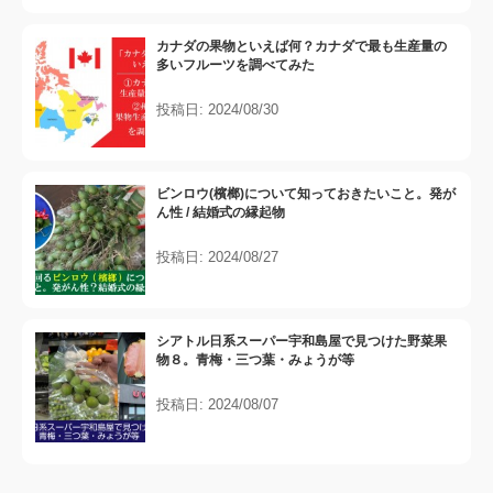
カナダの果物といえば何？カナダで最も生産量の
多いフルーツを調べてみた
投稿日: 2024/08/30
ビンロウ(檳榔)について知っておきたいこと。発が
ん性 / 結婚式の縁起物
投稿日: 2024/08/27
シアトル日系スーパー宇和島屋で見つけた野菜果
物８。青梅・三つ葉・みょうが等
投稿日: 2024/08/07