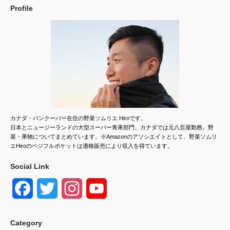
Profile
カナダ・バンクーバー在住の野菜ソムリエ Hiroです。
日本とニュージーランドの大型スーパー青果部門、カナダでは元八百屋勤務。野
菜・果物についてまとめています。※Amazonのアソシエイトとして、野菜ソムリ
エHiroのベジフルポケットは適格販売により収入を得ています。
Social Link
F
T
I
Y
a
w
n
o
Category
c
i
s
u