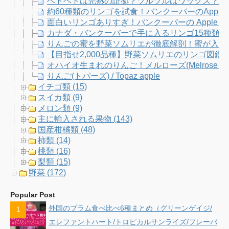
ベトベトは完熟の証拠？ツルツルはワックス？り
約60種類のリンゴを試食！バンクーバーのApple Fe
面白いリンゴありすぎ！バンクーバーの Apple Fe
カナダ・バンクーバーで手に入るリンゴ15種類
りんごの蜜を野菜ソムリエが徹底解剖！蜜が入りや
【目指せ2,000品種】野菜ソムリエのリンゴ図
オハイオ生まれのりんご！メルローズ(Melrose Ap
りんご(トパーズ) / Topaz apple
イチゴ類 (15)
スイカ類 (9)
メロン類 (9)
主に輸入される果物 (143)
国産柑橘類 (48)
柿類 (14)
桃類 (16)
梨類 (15)
野菜 (172)
Popular Post
外国のプラム食べ比べ6種まとめ（グリーンゲイジ/
エレファントハート/トロピカルサンライズ/フレーバ