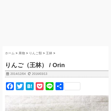
ホーム
>
果物
>
りんご類
>
王林
>
りんご（王林） / Orin
2014/12/04
2016/03/13
F
T
H
P
Li
共
a
wi
at
o
n
有
c
tt
e
ck
e
e
er
n
et