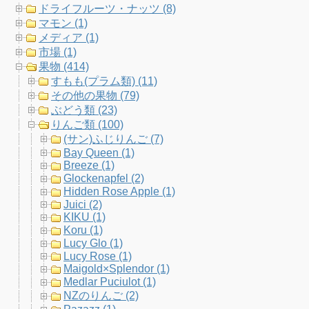
b
t
a
u
ドライフルーツ・ナッツ (8)
マモン (1)
o
e
g
b
メディア (1)
市場 (1)
o
r
r
e
果物 (414)
すもも(プラム類) (11)
k
a
C
その他の果物 (79)
ぶどう類 (23)
m
h
りんご類 (100)
(サン)ふじりんご (7)
a
Bay Queen (1)
Breeze (1)
n
Glockenapfel (2)
Hidden Rose Apple (1)
n
Juici (2)
KIKU (1)
e
Koru (1)
Lucy Glo (1)
l
Lucy Rose (1)
Maigold×Splendor (1)
Medlar Puciulot (1)
NZのりんご (2)