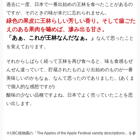
過去に一度、日本で一番出始めの王林を食べたことがあるの
ですが、そのときの味が未だに忘れられません。
緑色の果皮に王林らしい芳しい香り。そして歯ごた
えのある果肉を噛めば、滲み出る甘さ。
「あぁ、これが王林なんだなぁ。」
なんて思ったこと
を覚えております。
それからしばらく経って王林を再び食べると、味も食感もぜ
んぜん違っていて、貯蔵されたものより出始めのものが一番
美味しいのかもなぁ、なんて思ったのでありました。(あくま
で個人的な感想ですが)
酸味の少ない品種ですよね。日本でよく売っていたことを思
い出します。
※UBC植物園の「The Apples of the Apple Festival variety descriptions」を参