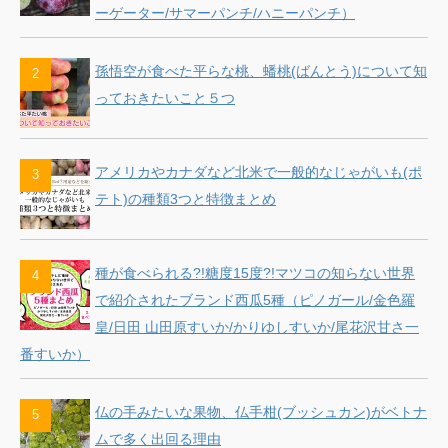
ーゲーター/サマーパンチ/ハニーパンチ）
孫悟空が食べた平らな桃、蟠桃(ばんとう)について知
っておきたいこと５つ
アメリカやカナダなど北米で一般的なじゃがいも(ポ
テト)の種類3つと特徴まとめ
種が食べられる?!糖度15度?!マツコの知らない世界
で紹介されたブランド西瓜5種（ピノガール/金色羅
皇/日田 山田原すいか/かりゆしすいか/尾花沢甘さ一
番すいか）
仏の手みたいな果物、仏手柑(ブッシュカン)がベトナ
ムで多く出回る理由