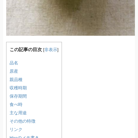
この記事の目次
[
非表示
]
品名
原産
親品種
収穫時期
保存期間
食べ時
主な用途
その他の特徴
リンク
Hiroのメモ書き