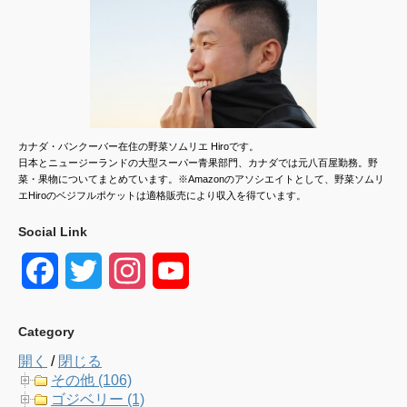
カナダ・バンクーバー在住の野菜ソムリエ Hiroです。
日本とニュージーランドの大型スーパー青果部門、カナダでは元八百屋勤務。野
菜・果物についてまとめています。※Amazonのアソシエイトとして、野菜ソムリ
エHiroのベジフルポケットは適格販売により収入を得ています。
Social Link
F
T
I
Y
a
w
n
o
Category
c
i
s
u
開く
/
閉じる
e
t
t
T
その他 (106)
ゴジベリー (1)