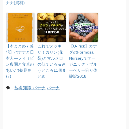
ナナ(資料)
【本まとめ / 感
これでスッキ
【U-Pick】カナ
想】バナナと日
リ！カリン(花
ダのFormosa
本人―フィリピ
梨)とマルメロ
Nurseryでオー
ン農園と食卓の
の似ている＆違
ガニック・ブル
あいだ(鶴見良
うところ11個ま
ーベリー狩り体
行)
とめ
験記2018
-
基礎知識:バナナ
バナナ