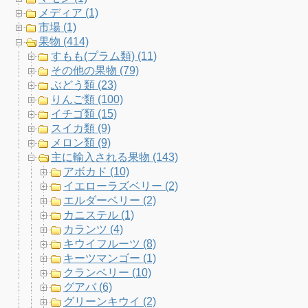
o
e
g
b
メディア (1)
市場 (1)
o
r
r
e
果物 (414)
すもも(プラム類) (11)
k
a
C
その他の果物 (79)
ぶどう類 (23)
m
h
りんご類 (100)
イチゴ類 (15)
a
スイカ類 (9)
メロン類 (9)
n
主に輸入される果物 (143)
アボカド (10)
n
イエローラズベリー (2)
エルダーベリー (2)
e
カニステル (1)
カランツ (4)
l
キウイフルーツ (8)
キーツマンゴー (1)
クランベリー (10)
グアバ (6)
グリーンキウイ (2)