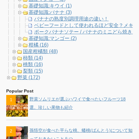
基礎知識:キウイ (1)
基礎知識:バナナ (3)
バナナの熟度別調理用途の違い！
ベビーフードとして使われるほど安全？メキシコ
ポークバナナソテー / バナナのミニどら焼きレ
基礎知識:マンゴー (2)
柑橘 (16)
国産柑橘類 (48)
柿類 (14)
桃類 (16)
梨類 (15)
野菜 (172)
Popular Post
野菜ソムリエが選ぶハワイで食べたいフルーツ18
選。珍しい果物も紹介
孫悟空が食べた平らな桃、蟠桃(ばんとう)について知
っておきたいこと５つ