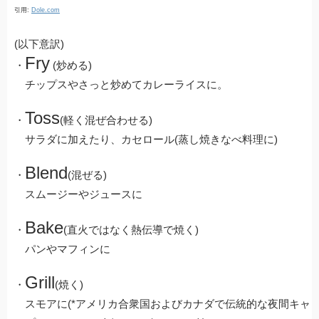
引用:
Dole.com
(以下意訳)
Fry
・
(炒める)
チップスやさっと炒めてカレーライスに。
Toss
・
(軽く混ぜ合わせる)
サラダに加えたり、カセロール(蒸し焼きなべ料理に)
Blend
・
(混ぜる)
スムージーやジュースに
Bake
・
(直火ではなく熱伝導で焼く)
パンやマフィンに
Grill
・
(焼く)
スモアに(*アメリカ合衆国およびカナダで伝統的な夜間キャ