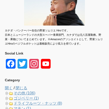
カナダ・バンクーバー在住の野菜ソムリエ Hiroです。
日本とニュージーランドの大型スーパー青果部門、カナダでは元八百屋勤務。野
菜・果物についてまとめています。※Amazonのアソシエイトとして、野菜ソムリ
エHiroのベジフルポケットは適格販売により収入を得ています。
Social Link
F
T
I
Y
a
w
n
o
Category
c
i
s
u
開く
/
閉じる
e
t
t
T
その他 (106)
ゴジベリー (1)
b
t
a
u
ドライフルーツ・ナッツ (8)
マモン (1)