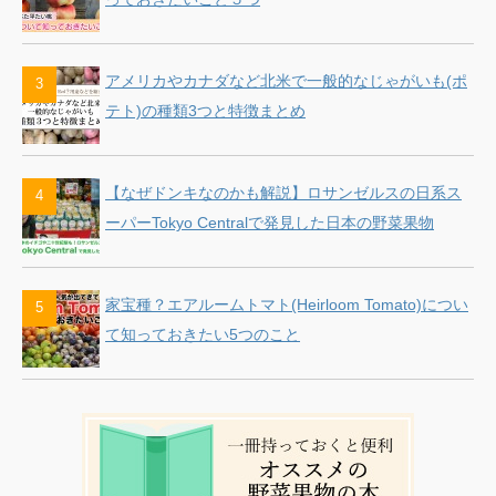
アメリカやカナダなど北米で一般的なじゃがいも(ポ
テト)の種類3つと特徴まとめ
【なぜドンキなのかも解説】ロサンゼルスの日系ス
ーパーTokyo Centralで発見した日本の野菜果物
家宝種？エアルームトマト(Heirloom Tomato)につい
て知っておきたい5つのこと