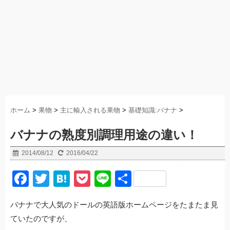
ホーム
>
果物
>
主に輸入される果物
>
基礎知識:バナナ
>
バナナの熟度別調理用途の違い！
2014/08/12
2016/04/22
F
T
H
P
Li
共
a
wi
at
o
n
有
バナナで大人気のドールの英語版ホームページをたまたま見
c
tt
e
ck
e
ていたのですが、
e
er
n
et