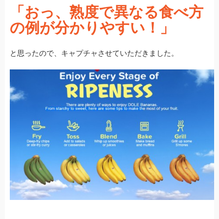
「おっ、熟度で異なる食べ方
b
a
の例が分かりやすい！」
o
o
と思ったので、キャプチャさせていただきました。
k