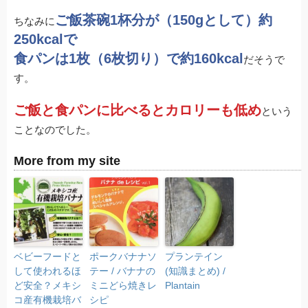
ご飯茶碗1杯分が（150gとして）約
ちなみに
250kcalで
食パンは1枚（6枚切り）で約160kcal
だそうで
す。
ご飯と食パンに比べるとカロリーも低め
という
ことなのでした。
More from my site
ベビーフードと
ポークバナナソ
プランテイン
して使われるほ
テー / バナナの
(知識まとめ) /
ど安全？メキシ
ミニどら焼きレ
Plantain
コ産有機栽培バ
シピ