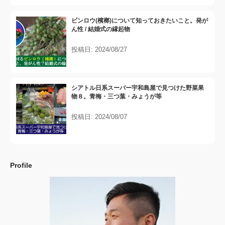
ビンロウ(檳榔)について知っておきたいこと。発が
ん性 / 結婚式の縁起物
投稿日: 2024/08/27
シアトル日系スーパー宇和島屋で見つけた野菜果
物８。青梅・三つ葉・みょうが等
投稿日: 2024/08/07
Profile