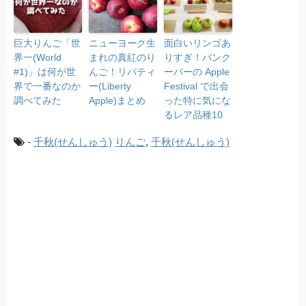
巨大りんご「世
ニューヨーク生
面白いリンゴあ
界一(World
まれの真紅のり
りすぎ！バンク
#1)」は何が世
んご！リバティ
ーバーの Apple
界で一番なのか
ー(Liberty
Festival で出会
調べてみた
Apple)まとめ
った特に気にな
るレア品種10
-
千秋(せんしゅう)
りんご
,
千秋(せんしゅう)