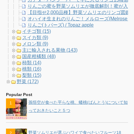
りんごの蜜を野菜ソムリエが徹底解剖！蜜が入りや
【目指せ2,000品種】野菜ソムリエのリンゴ図
オハイオ生まれのりんご！メルローズ(Melrose Ap
りんご(トパーズ) / Topaz apple
イチゴ類 (15)
スイカ類 (9)
メロン類 (9)
主に輸入される果物 (143)
国産柑橘類 (48)
柿類 (14)
桃類 (16)
梨類 (15)
野菜 (172)
Popular Post
孫悟空が食べた平らな桃、蟠桃(ばんとう)について知
っておきたいこと５つ
野菜ソムリエが選ぶハワイで食べたいフルーツ18