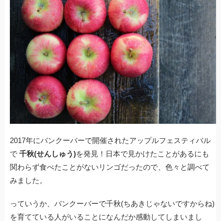
e
er
n
et
b
a
o
o
k
2017年にバンクーバーで開催されたアップルフェスティバル
で
千秋(せんしゅう)
を発見！日本で見かけたことがあるにも
関わらず食べたことがないリンゴだったので、色々と調べて
みました。
っていうか、バンクーバーで千秋(ちあきじゃないですからね)
を育てている人がいることになんだか感動してしまいまし