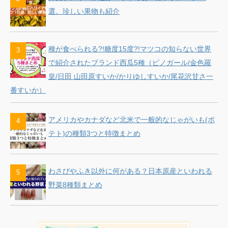
選。珍しい果物も紹介
種が食べられる?!糖度15度?!マツコの知らない世界
で紹介されたブランド西瓜5種（ピノガール/金色羅
皇/日田 山田原すいか/かりゆしすいか/尾花沢甘さ一
番すいか）
アメリカやカナダなど北米で一般的なじゃがいも(ポ
テト)の種類3つと特徴まとめ
わさびやふき以外に何がある？日本原産といわれる
野菜8種類まとめ