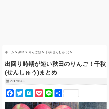
ホーム
>
果物
>
りんご類
>
千秋(せんしゅう)
>
出回り時期が短い秋田のりんご！千秋
(せんしゅう)まとめ
2017/10/30
F
T
H
P
Li
共
a
wi
at
o
n
有
c
tt
e
ck
e