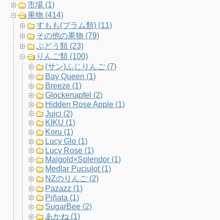
市場 (1)
o
r
r
e
果物 (414)
すもも(プラム類) (11)
k
a
C
その他の果物 (79)
ぶどう類 (23)
m
h
りんご類 (100)
(サン)ふじりんご (7)
a
Bay Queen (1)
Breeze (1)
n
Glockenapfel (2)
Hidden Rose Apple (1)
n
Juici (2)
KIKU (1)
e
Koru (1)
Lucy Glo (1)
l
Lucy Rose (1)
Maigold×Splendor (1)
Medlar Puciulot (1)
NZのりんご (2)
Pazazz (1)
Piñata (1)
SugarBee (2)
あかね (1)