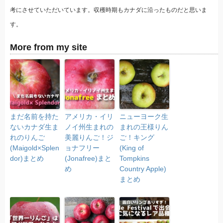
考にさせていただいています。収穫時期もカナダに沿ったものだと思いま
す。
More from my site
まだ名前を持た
アメリカ・イリ
ニューヨーク生
ないカナダ生ま
ノイ州生まれの
まれの王様りん
れのりんご
美麗りんご！ジ
ご！キング
(Maigold×Splen
ョナフリー
(King of
dor)まとめ
(Jonafree)まと
Tompkins
め
Country Apple)
まとめ