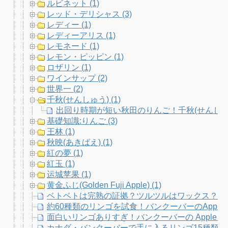
ルビネット (1)
レッド・デリシャス (3)
レディー (1)
レディーアリス (1)
レモネード (1)
レモン・ピッピン (1)
ロザリン (1)
ワインサップ (2)
世界一 (2)
千秋(せんしゅう) (1)
出回り時期が短い秋田のりんご！千秋(せんしゅ
基礎知識:りんご (3)
王林 (1)
秋映(あきばえ) (1)
紅の夢 (1)
紅玉 (1)
运城苹果 (1)
黄金ふじ(Golden Fuji Apple) (1)
ベトベトは完熟の証拠？ツルツルはワックス？り
約60種類のリンゴを試食！バンクーバーのApple Fe
面白いリンゴありすぎ！バンクーバーの Apple Fe
カナダ・バンクーバーで手に入るリンゴ15種類