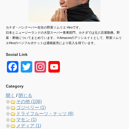
カナダ・バンクーバー在住の野菜ソムリエ Hiroです。
日本とニュージーランドの大型スーパー青果部門、カナダでは元八百屋勤務。野
菜・果物についてまとめています。※Amazonのアソシエイトとして、野菜ソムリ
エHiroのベジフルポケットは適格販売により収入を得ています。
Social Link
F
T
I
Y
a
w
n
o
Category
c
i
s
u
開く
/
閉じる
e
t
t
T
その他 (106)
ゴジベリー (1)
b
t
a
u
ドライフルーツ・ナッツ (8)
マモン (1)
o
e
g
b
メディア (1)