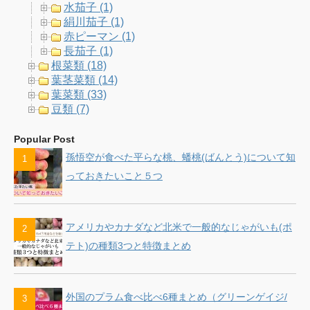
水茄子 (1)
絹川茄子 (1)
赤ピーマン (1)
長茄子 (1)
根菜類 (18)
葉茎菜類 (14)
葉菜類 (33)
豆類 (7)
Popular Post
孫悟空が食べた平らな桃、蟠桃(ばんとう)について知
っておきたいこと５つ
アメリカやカナダなど北米で一般的なじゃがいも(ポ
テト)の種類3つと特徴まとめ
外国のプラム食べ比べ6種まとめ（グリーンゲイジ/