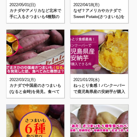
2022/05/01(日)
2022/04/18(月)
カナダやアメリカなど北米で
なぜ？アメリカやカナダで
手に入るさつまいも4種類の
Sweet Potato(さつまいも)を
違いを解説＆食べ比べた感想
Yam(ヤム芋)･･･
2022/03/21(月)
2021/01/20(水)
カナダで中国産のさつまいも
ねっとり食感！バンクーバー
(なると金時)を発見。食べて
で鹿児島県産の安納芋が購入
みた感想
できるー！