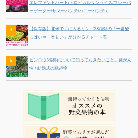
エレファントハート/トロピカルサンライズ/フレーバ
ーゲーター/サマーパンチ/ハニーパンチ）
【保存版】北米で手に入るリンゴ23種類の「一番酸
っぱい⇒一番甘い」が分かるチャート表
ビンロウ(檳榔)について知っておきたいこと。発がん
性 / 結婚式の縁起物