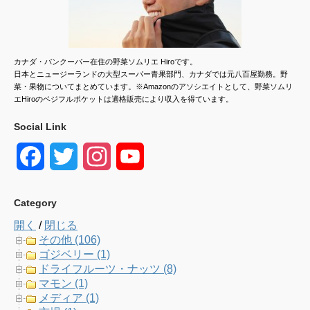
カナダ・バンクーバー在住の野菜ソムリエ Hiroです。
日本とニュージーランドの大型スーパー青果部門、カナダでは元八百屋勤務。野
菜・果物についてまとめています。※Amazonのアソシエイトとして、野菜ソムリ
エHiroのベジフルポケットは適格販売により収入を得ています。
Social Link
F
T
I
Y
a
w
n
o
Category
c
i
s
u
開く
/
閉じる
e
t
t
T
その他 (106)
ゴジベリー (1)
b
t
a
u
ドライフルーツ・ナッツ (8)
マモン (1)
o
e
g
b
メディア (1)