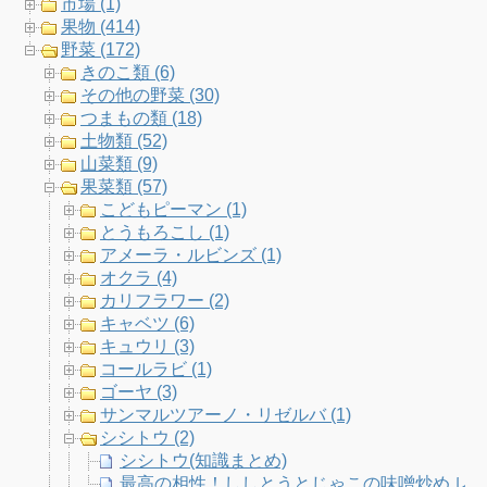
市場 (1)
o
r
r
e
果物 (414)
野菜 (172)
k
a
C
きのこ類 (6)
その他の野菜 (30)
m
h
つまもの類 (18)
土物類 (52)
a
山菜類 (9)
果菜類 (57)
n
こどもピーマン (1)
とうもろこし (1)
n
アメーラ・ルビンズ (1)
オクラ (4)
e
カリフラワー (2)
キャベツ (6)
l
キュウリ (3)
コールラビ (1)
ゴーヤ (3)
サンマルツアーノ・リゼルバ (1)
シシトウ (2)
シシトウ(知識まとめ)
最高の相性！ししとうとじゃこの味噌炒め レシ