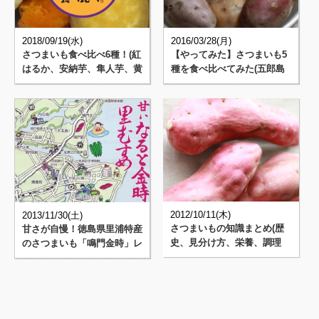
2018/09/19(水)
2016/03/28(月)
さつまいも食べ比べ6種！(紅
【やってみた】さつまいも5
はるか、安納芋、隼人芋、黄
種を食べ比べてみた(五郎島
金芋、シルクスイート、パ
金時/安納芋紅/安納芋黄
ー･･･
金/･･･
2012/10/11(木)
2013/11/30(土)
さつまいもの知識まとめ(歴
甘さが自慢！徳島県里浦特産
史、見分け方、栄養、調理
のさつまいも「鳴門金時」レ
法、保存方法 etc. )
シピ4つ (資料)