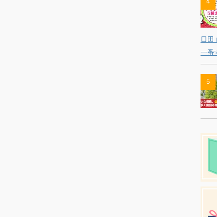
日田
一番