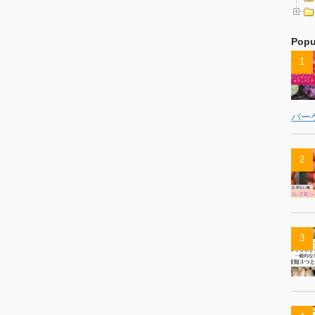
Popu
バー