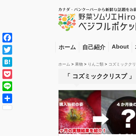
About
ホーム
自己紹介
F
a
T
ホーム
>
果物
>
りんご類
>
コズミッククリ
c
w
H
「 コズミッククリスプ 」
e
i
a
P
b
t
t
o
o
L
t
e
c
o
i
e
共
n
k
k
n
r
有
a
e
e
t