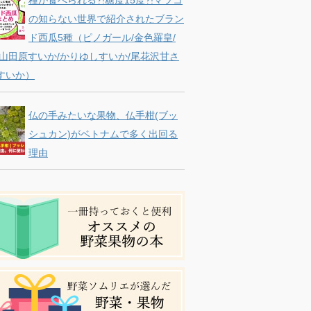
の知らない世界で紹介されたブラン
ド西瓜5種（ピノガール/金色羅皇/
 山田原すいか/かりゆしすいか/尾花沢甘さ
すいか）
仏の手みたいな果物、仏手柑(ブッ
シュカン)がベトナムで多く出回る
理由