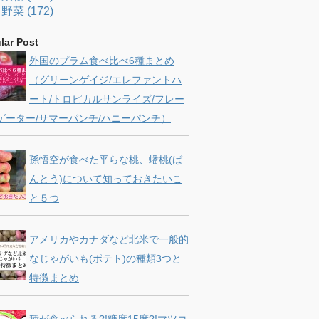
野菜 (172)
k
a
C
lar Post
m
h
外国のプラム食べ比べ6種まとめ
a
（グリーンゲイジ/エレファントハ
ート/トロピカルサンライズ/フレー
n
ゲーター/サマーパンチ/ハニーパンチ）
n
孫悟空が食べた平らな桃、蟠桃(ば
e
んとう)について知っておきたいこ
l
と５つ
アメリカやカナダなど北米で一般的
なじゃがいも(ポテト)の種類3つと
特徴まとめ
種が食べられる?!糖度15度?!マツコ