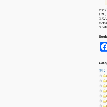
カナダ
日本と
は元八
※Am
フルポ
Soci
Cate
開く