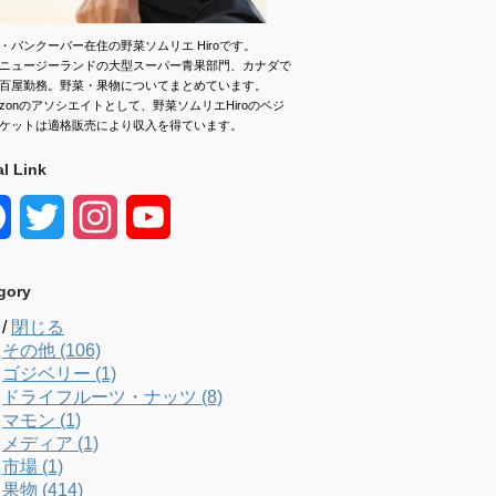
・バンクーバー在住の野菜ソムリエ Hiroです。
ニュージーランドの大型スーパー青果部門、カナダで
百屋勤務。野菜・果物についてまとめています。
azonのアソシエイトとして、野菜ソムリエHiroのベジ
ケットは適格販売により収入を得ています。
al Link
F
T
I
Y
a
w
n
o
gory
c
i
s
u
/
閉じる
e
t
t
T
その他 (106)
ゴジベリー (1)
b
t
a
u
ドライフルーツ・ナッツ (8)
マモン (1)
o
e
g
b
メディア (1)
市場 (1)
o
r
r
e
果物 (414)