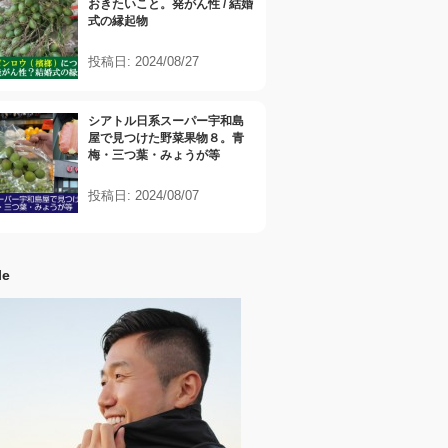
おきたいこと。発がん性 / 結婚
式の縁起物
投稿日: 2024/08/27
シアトル日系スーパー宇和島
屋で見つけた野菜果物８。青
梅・三つ葉・みょうが等
投稿日: 2024/08/07
le