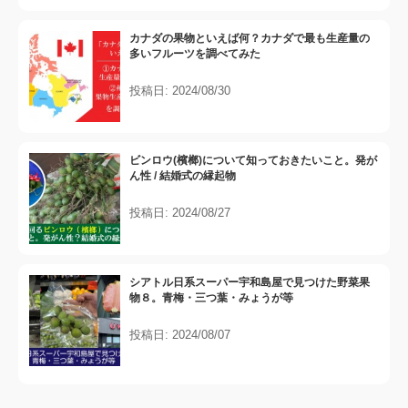
カナダの果物といえば何？カナダで最も生産量の
多いフルーツを調べてみた
投稿日: 2024/08/30
ビンロウ(檳榔)について知っておきたいこと。発が
ん性 / 結婚式の縁起物
投稿日: 2024/08/27
シアトル日系スーパー宇和島屋で見つけた野菜果
物８。青梅・三つ葉・みょうが等
投稿日: 2024/08/07