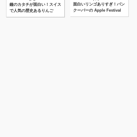
面白いリンゴありすぎ！バン
鐘のカタチが面白い！スイス
クーバーの Apple Festival
で人気の歴史あるりんご
で出会った特･･･
「Glockenapfel」まと･･･