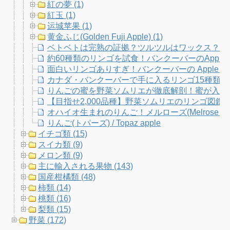
紅の夢 (1)
紅玉 (1)
运城苹果 (1)
黄金ふじ(Golden Fuji Apple) (1)
ベトベトは完熟の証拠？ツルツルはワックス？り
約60種類のリンゴを試食！バンクーバーのApple Fe
面白いリンゴありすぎ！バンクーバーの Apple Fe
カナダ・バンクーバーで手に入るリンゴ15種類
りんごの蜜を野菜ソムリエが徹底解剖！蜜が入りや
【目指せ2,000品種】野菜ソムリエのリンゴ図
オハイオ生まれのりんご！メルローズ(Melrose Ap
りんご(トパーズ) / Topaz apple
イチゴ類 (15)
スイカ類 (9)
メロン類 (9)
主に輸入される果物 (143)
国産柑橘類 (48)
柿類 (14)
桃類 (16)
梨類 (15)
野菜 (172)