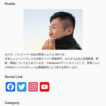
Profile
カナダ・バンクーバー在住の野菜ソムリエ Hiroです。
日本とニュージーランドの大型スーパー青果部門、カナダでは元八百屋勤務。野
菜・果物についてまとめています。※Amazonのアソシエイトとして、野菜ソムリ
エHiroのベジフルポケットは適格販売により収入を得ています。
Social Link
F
T
I
Y
a
w
n
o
Category
c
i
s
u