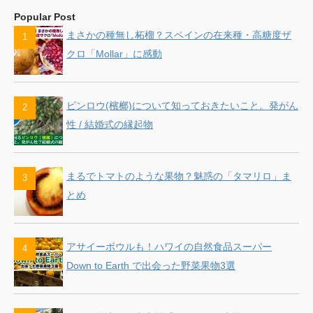
Popular Post
まさかの種無し柘榴？スペインの在来種・高糖度ザ
クロ「Mollar」に感動
ビンロウ(檳榔)について知っておきたいこと。発がん
性 / 結婚式の縁起物
まるでトマトのような果物？魅惑の「タマリロ」ま
とめ
アサイーボウルも！ハワイの自然食品スーパー
Down to Earth で出会った野菜果物3選