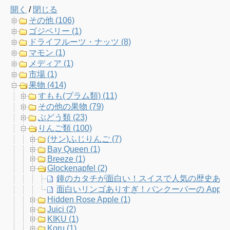
開く
/
閉じる
e
t
t
T
その他 (106)
ゴジベリー (1)
b
t
a
u
ドライフルーツ・ナッツ (8)
マモン (1)
o
e
g
b
メディア (1)
市場 (1)
o
r
r
e
果物 (414)
すもも(プラム類) (11)
k
a
C
その他の果物 (79)
ぶどう類 (23)
m
h
りんご類 (100)
(サン)ふじりんご (7)
a
Bay Queen (1)
Breeze (1)
n
Glockenapfel (2)
鐘のカタチが面白い！スイスで人気の歴史あるりんご
n
面白いリンゴありすぎ！バンクーバーの Apple F
Hidden Rose Apple (1)
e
Juici (2)
KIKU (1)
l
Koru (1)