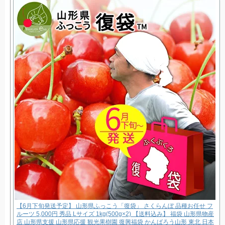
【6月下旬発送予定】 山形県ふっこう「復袋」 さくらんぼ 品種お任せ フ
ルーツ 5,000円 秀品 Lサイズ 1kg(500g×2) 【送料込み】 福袋 山形県物産
店 山形県支援 山形県応援 観光果樹園 復興福袋 かんばろう山形 東北 日本