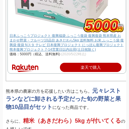
日本ふっこうプロジェクト 復興福袋 ふっこう復袋 復興復袋 熊本県産 お
まかせ野菜・フルーツ10品目 あきだわら5kg 送料無料 お米 ふっこう袋 復
興袋 復袋 Nスタ テレビ 日本復興プロジェクト にっぽん復興プロジェクト
熊本復興プロジェクト 7-14営業日以内出荷(土日祝除く)
価格：5000円（税込、送料無料)
(2020/5/22時点)
楽天で購入
元々レスト
熊本県の農家の方を応援したい方はこちら。
ランなどに卸される予定だった旬の野菜と果
物10品目がセット
になった商品です。
精米（あきだわら）5kg が付いてくる
さらに、
の
も嬉しいです。