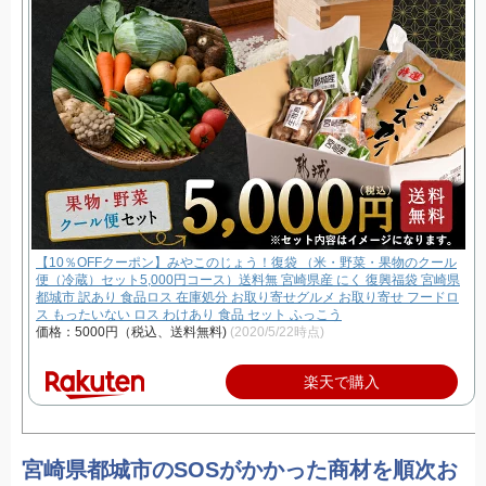
【10％OFFクーポン】みやこのじょう！復袋 （米・野菜・果物のクール
便（冷蔵）セット5,000円コース）送料無 宮崎県産 にく 復興福袋 宮崎県
都城市 訳あり 食品ロス 在庫処分 お取り寄せグルメ お取り寄せ フードロ
ス もったいない ロス わけあり 食品 セット ふっこう
価格：5000円（税込、送料無料)
(2020/5/22時点)
楽天で購入
宮崎県都城市のSOSがかかった商材を順次お