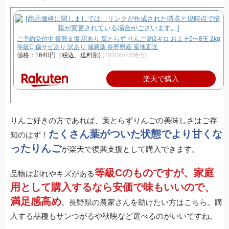
ご予約受付中 復興支援 訳あり 葉とらず りんご 約2キロ およそ5〜8玉 2kg
等級C 傷サビあり 訳あり 減農薬 長野県産 産地直送
価格：1640円（税込、送料別)
(2020/5/22時点)
楽天で購入
りんご好きの方であれば、葉とらずりんごの美味しさはご存
たくさん葉がついた状態でより甘くな
知のはず！
ったりんご
が楽天で復興支援として購入できます。
等級Cのものですが、家庭
品物は割れやキズがある
用として購入するなら安価で味もいいので、
満足感高め
。長野県の農家さんを助けたい方はこちら。購
入する品種もサンつがるや秋映など選べるのがいいですね。