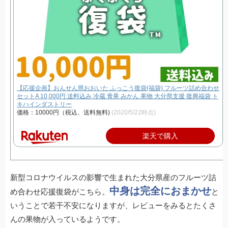
【応援企画】おんせん県おおいた ふっこう復袋(福袋) フルーツ詰め合わせ
セットA 10,000円 送料込み 冷蔵 青果 みかん 果物 大分県支援 復興福袋 ト
キハインダストリー
価格：10000円（税込、送料無料)
(2020/5/22時点)
楽天で購入
新型コロナウイルスの影響で生まれた大分県産のフルーツ詰
中身は完全におまかせ
め合わせ応援復袋がこちら。
と
いうことで若干不安になりますが、レビューをみるとたくさ
んの果物が入っているようです。