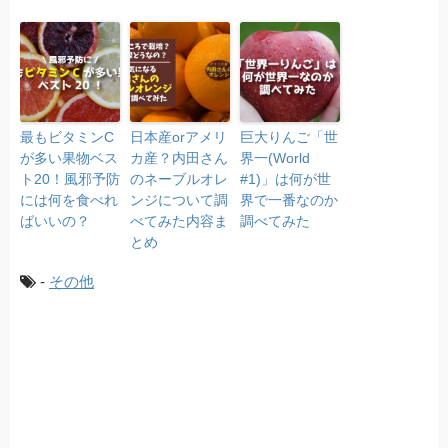
最もビタミンC
日本産orアメリ
巨大りんご「世
が多い果物ベス
カ産？内田さん
界一(World
ト20！風邪予防
のネーブルオレ
#1)」は何が世
には何を食べれ
ンジについて調
界で一番なのか
ばいいの？
べてみた内容ま
調べてみた
とめ
-
その他