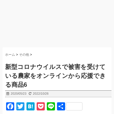
ホーム
>
その他
>
新型コロナウイルスで被害を受けて
いる農家をオンラインから応援でき
る商品6
2020/05/23
2022/10/26
F
T
H
P
Li
共