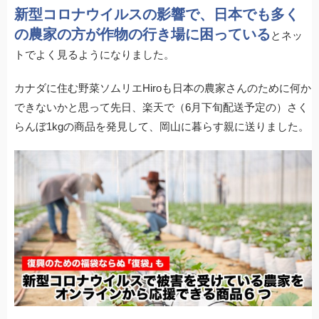
a
wi
at
o
n
有
新型コロナウイルスの影響で、日本でも多く
c
tt
e
ck
e
の農家の方が作物の行き場に困っている
とネッ
e
er
n
et
トでよく見るようになりました。
b
a
o
カナダに住む野菜ソムリエHiroも日本の農家さんのために何か
できないかと思って先日、楽天で（6月下旬配送予定の）さく
o
らんぼ1kgの商品を発見して、岡山に暮らす親に送りました。
k