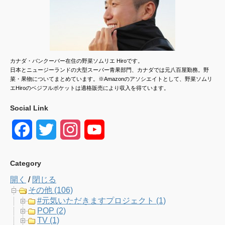
カナダ・バンクーバー在住の野菜ソムリエ Hiroです。
日本とニュージーランドの大型スーパー青果部門、カナダでは元八百屋勤務。野
菜・果物についてまとめています。※Amazonのアソシエイトとして、野菜ソムリ
エHiroのベジフルポケットは適格販売により収入を得ています。
Social Link
F
T
I
Y
a
w
n
o
Category
c
i
s
u
開く
/
閉じる
e
t
t
T
その他 (106)
#元気いただきますプロジェクト (1)
b
t
a
u
POP (2)
TV (1)