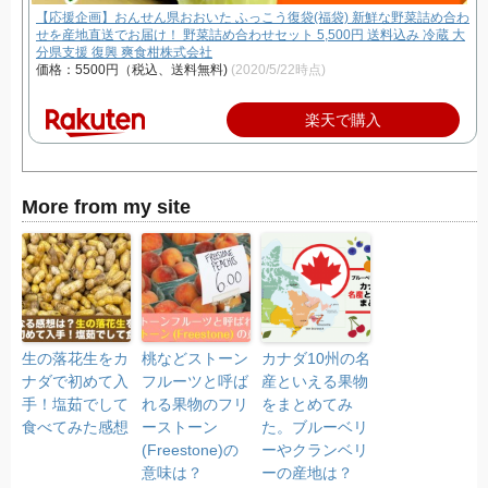
【応援企画】おんせん県おおいた ふっこう復袋(福袋) 新鮮な野菜詰め合わ
せを産地直送でお届け！ 野菜詰め合わせセット 5,500円 送料込み 冷蔵 大
分県支援 復興 爽食柑株式会社
価格：5500円（税込、送料無料)
(2020/5/22時点)
楽天で購入
More from my site
生の落花生をカ
桃などストーン
カナダ10州の名
ナダで初めて入
フルーツと呼ば
産といえる果物
手！塩茹でして
れる果物のフリ
をまとめてみ
食べてみた感想
ーストーン
た。ブルーベリ
(Freestone)の
ーやクランベリ
意味は？
ーの産地は？