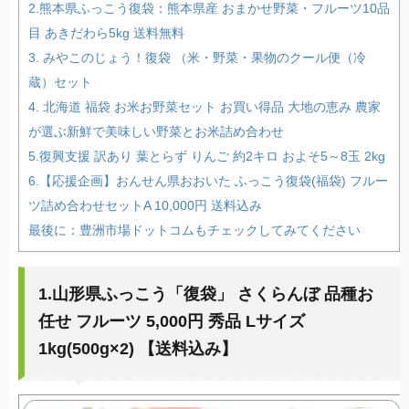
2.熊本県ふっこう復袋：熊本県産 おまかせ野菜・フルーツ10品
目 あきだわら5kg 送料無料
3. みやこのじょう！復袋 （米・野菜・果物のクール便（冷
蔵）セット
4. 北海道 福袋 お米お野菜セット お買い得品 大地の恵み 農家
が選ぶ新鮮で美味しい野菜とお米詰め合わせ
5.復興支援 訳あり 葉とらず りんご 約2キロ およそ5～8玉 2kg
6.【応援企画】おんせん県おおいた ふっこう復袋(福袋) フルー
ツ詰め合わせセットA 10,000円 送料込み
最後に：豊洲市場ドットコムもチェックしてみてください
1.山形県ふっこう「復袋」 さくらんぼ 品種お
任せ フルーツ 5,000円 秀品 Lサイズ
1kg(500g×2) 【送料込み】