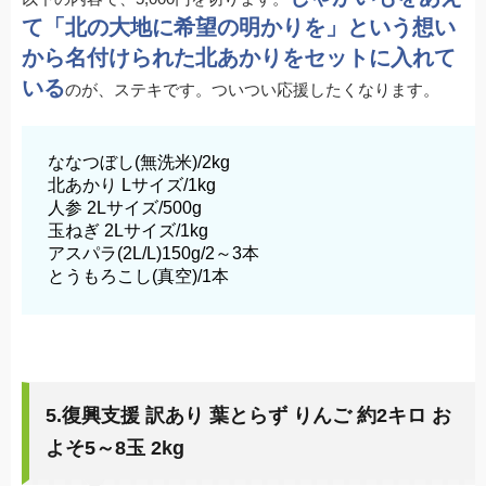
て「北の大地に希望の明かりを」という想い
から名付けられた北あかりをセットに入れて
いる
のが、ステキです。ついつい応援したくなります。
ななつぼし(無洗米)/2kg
北あかり Lサイズ/1kg
人参 2Lサイズ/500g
玉ねぎ 2Lサイズ/1kg
アスパラ(2L/L)150g/2～3本
とうもろこし(真空)/1本
5.復興支援 訳あり 葉とらず りんご 約2キロ お
よそ5～8玉 2kg