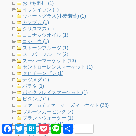
o
e
g
b
おせち料理 (1)
イランイラン (1)
o
r
r
e
ウィートグラス(小麦若葉) (1)
カンブカ (1)
k
a
C
クリスマス (1)
ココナッツオイル (1)
m
h
コショウ (1)
ストーンフルーツ (1)
a
スーパーフルーツ (2)
スーパーマーケット (13)
n
セントローレンスマーケット (1)
タヒチモンビン (1)
n
ナツメグ (1)
バラタ (1)
e
パイクプレイスマーケット (1)
ピタンガ (1)
l
ファーム / ファーマーズマーケット (33)
フルーツカービング (2)
プラントウォーター (1)
ベジ・エキスポ (1)
F
T
H
P
L
共
ベトナム旅行 (8)
a
w
a
o
i
有
c
i
t
c
n