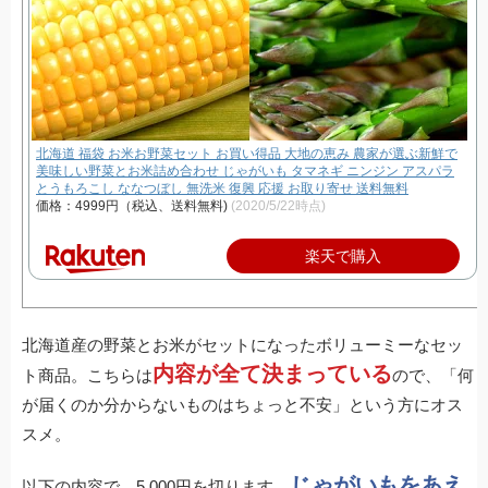
北海道 福袋 お米お野菜セット お買い得品 大地の恵み 農家が選ぶ新鮮で
美味しい野菜とお米詰め合わせ じゃがいも タマネギ ニンジン アスパラ
とうもろこし ななつぼし 無洗米 復興 応援 お取り寄せ 送料無料
価格：4999円（税込、送料無料)
(2020/5/22時点)
楽天で購入
北海道産の野菜とお米がセットになったボリューミーなセッ
内容が全て決まっている
ト商品。こちらは
ので、「何
が届くのか分からないものはちょっと不安」という方にオス
スメ。
じゃがいもをあえ
以下の内容で、5,000円を切ります。