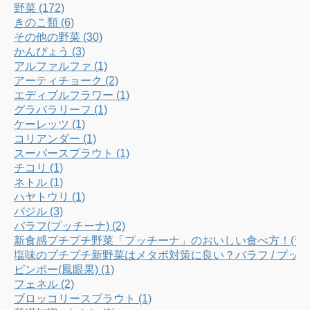
野菜 (172)
k
a
C
きのこ類 (6)
その他の野菜 (30)
m
h
かんぴょう (3)
アルファルファ (1)
a
アーティチョーク (2)
エディブルフラワー (1)
n
グラパラリーフ (1)
ケーレッツ (1)
n
コリアンダー (1)
スーパースプラウト (1)
e
チコリ (1)
ネトル (1)
l
ハヤトウリ (1)
バジル (3)
バラフ(プッチーナ) (2)
新食感プチプチ野菜「プッチーナ」のおいしい食べ方！(資料
塩味のプチプチ新野菜はメタボ対策に良い？バラフ / プッ
ピンポー(鳳眼果) (1)
フェネル (2)
ブロッコリースプラウト (1)