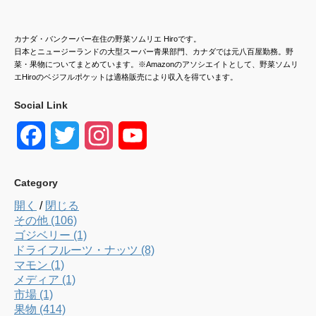
カナダ・バンクーバー在住の野菜ソムリエ Hiroです。
日本とニュージーランドの大型スーパー青果部門、カナダでは元八百屋勤務。野
菜・果物についてまとめています。※Amazonのアソシエイトとして、野菜ソムリ
エHiroのベジフルポケットは適格販売により収入を得ています。
Social Link
F
T
I
Y
a
w
n
o
Category
c
i
s
u
開く
/
閉じる
e
t
t
T
その他 (106)
ゴジベリー (1)
b
t
a
u
ドライフルーツ・ナッツ (8)
マモン (1)
o
e
g
b
メディア (1)
市場 (1)
o
r
r
e
果物 (414)