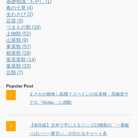
基礎知識 : もやし (1)
春の七草 (4)
生わさび (2)
豆苗 (3)
つまもの類 (18)
土物類 (52)
山菜類 (9)
果菜類 (57)
根菜類 (18)
葉茎菜類 (14)
葉菜類 (33)
豆類 (7)
Popular Post
まさかの種無し柘榴？スペインの在来種・高糖度ザ
クロ「Mollar」に感動
【保存版】北米で手に入るリンゴ23種類の「一番酸
っぱい⇒一番甘い」が分かるチャート表