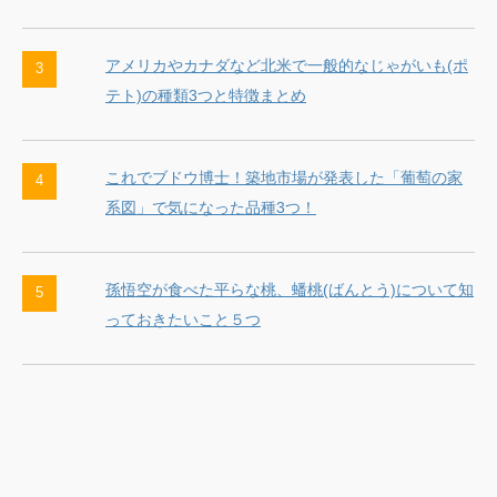
アメリカやカナダなど北米で一般的なじゃがいも(ポ
テト)の種類3つと特徴まとめ
これでブドウ博士！築地市場が発表した「葡萄の家
系図」で気になった品種3つ！
孫悟空が食べた平らな桃、蟠桃(ばんとう)について知
っておきたいこと５つ