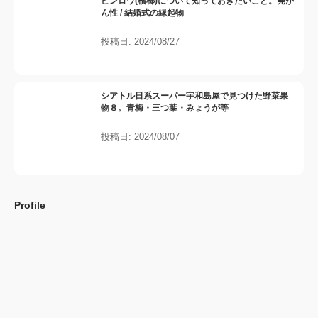
ビンロウ(檳榔)について知っておきたいこと。発が
ん性 / 結婚式の縁起物
投稿日: 2024/08/27
シアトル日系スーパー宇和島屋で見つけた野菜果
物８。青梅・三つ葉・みょうが等
投稿日: 2024/08/07
Profile