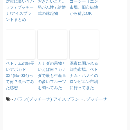
対策に良い？バ
おきたいこと。
ゴーシーリエン
ラフ / プッチー
発がん性 / 結婚
市場。旧市街地
ナ/アイスプラ
式の縁起物
から徒歩OK
ントまとめ
ベトナムの細長
カナダの果物と
深夜に開かれる
いアボカド
いえば何？カナ
卸売市場。ベト
034(Bơ 034)っ
ダで最も生産量
ナム・ハノイの
て何？食べてみ
の多いフルーツ
ロンビエン市場
た感想
を調べてみた
に行ってきた
-
バラフ(プッチーナ)
アイスプラント
,
プッチーナ