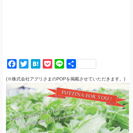
F
T
H
P
Li
共
a
wi
at
o
n
有
(※株式会社アグリさまのPOPを掲載させていただきます。)
c
tt
e
ck
e
e
er
n
et
b
a
o
o
k