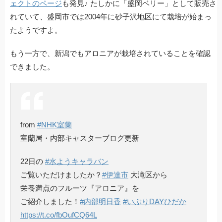
ェクトのページ
も発見♪ たしかに「盛岡ベリー」として販売さ
れていて、盛岡市では2004年に砂子沢地区にて栽培が始まっ
たようですよ。
もう一方で、新潟でもアロニアが栽培されていることを確認
できました。
from
#NHK室蘭
室蘭局・内部キャスターブログ更新
22日の
#水ようキャラバン
ご覧いただけましたか？
#伊達市
大滝区から
栄養満点のフルーツ『アロニア』を
ご紹介しました！
#内部明日香
#いぶりDAYひだか
https://t.co/fbOufCQ64L