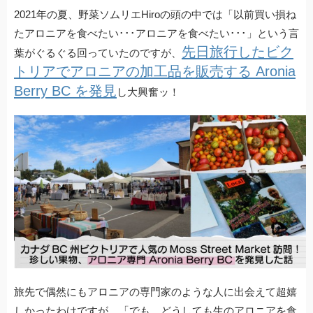
a
wi
at
o
n
有
2021年の夏、野菜ソムリエHiroの頭の中では「以前買い損ね
c
tt
e
ck
e
たアロニアを食べたい･･･アロニアを食べたい･･･」という言
e
er
n
et
先日旅行したビク
葉がぐるぐる回っていたのですが、
b
a
トリアでアロニアの加工品を販売する Aronia
o
Berry BC を発見
し大興奮ッ！
o
k
旅先で偶然にもアロニアの専門家のような人に出会えて超嬉
しかったわけですが、「でも、どうしても生のアロニアを食