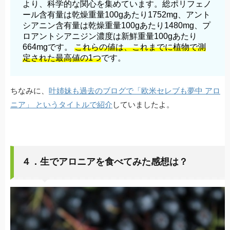
より、科学的な関心を集めています。総ポリフェノ
ール含有量は乾燥重量100gあたり1752mg、アント
シアニン含有量は乾燥重量100gあたり1480mg、プ
ロアントシアニジン濃度は新鮮重量100gあたり
664mgです。
これらの値は、これまでに植物で測
定された最高値の1つ
です。
ちなみに、
叶姉妹も過去のブログで「欧米セレブも夢中 アロ
ニア」 というタイトルで紹介
していましたよ。
４．生でアロニアを食べてみた感想は？