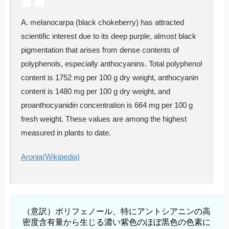
A. melanocarpa (black chokeberry) has attracted
scientific interest due to its deep purple, almost black
pigmentation that arises from dense contents of
polyphenols, especially anthocyanins. Total polyphenol
content is 1752 mg per 100 g dry weight, anthocyanin
content is 1480 mg per 100 g dry weight, and
proanthocyanidin concentration is 664 mg per 100 g
fresh weight. These values are among the highest
measured in plants to date.
Aronia(Wikipedia)
（意訳）ポリフェノール、特にアントシアニンの高
密度含有量から生じる濃い紫色のほぼ黒色の色素に