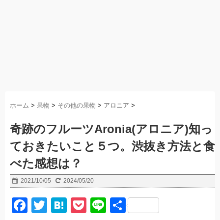
ホーム
>
果物
>
その他の果物
>
アロニア
>
奇跡のフルーツAronia(アロニア)知っ
ておきたいこと５つ。渋抜き方法と食
べた感想は？
2021/10/05
2024/05/20
F
T
H
P
Li
共