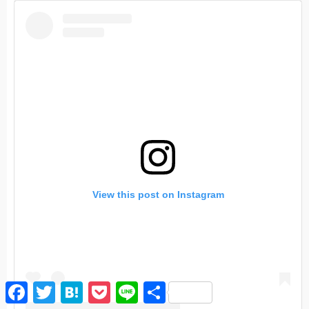
View this post on Instagram
F
T
H
P
L
共
a
w
a
o
i
有
c
i
t
c
n