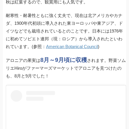
秋は紅葉するので、観賞用にも人気です。
耐寒性・耐暑性ともに強く丈夫で、現在は北アメリカやカナ
ダ、1900年代初頭に導入された東ヨーロッパや東アジア、ド
イツなどでも栽培されているとのことです。日本には1976年
に初めてソビエト連邦（現：ロシア）から導入されたといわ
れています。(参照：
American Botanical Council
)
8月～9月頃に収穫
アロニアの果実は
されます。野菜ソム
リエHiroがファーマーズマーケットでアロニアを見つけたの
も、8月と9月でした！