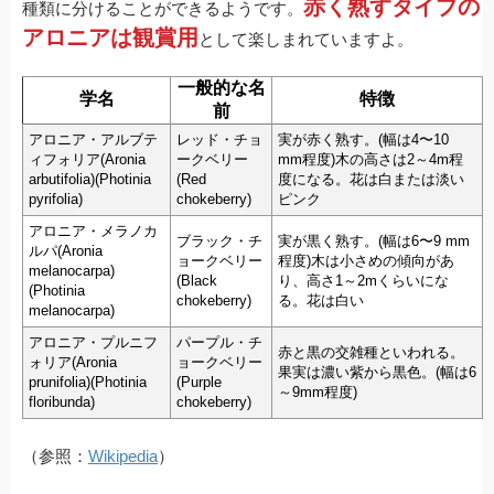
赤く熟すタイプの
種類に分けることができるようです。
アロニアは観賞用
として楽しまれていますよ。
一般的な名
学名
特徴
前
アロニア・アルブテ
レッド・チョ
実が赤く熟す。(幅は4〜10
ィフォリア(Aronia
ークベリー
mm程度)木の高さは2～4m程
arbutifolia)(Photinia
(Red
度になる。花は白または淡い
pyrifolia)
chokeberry)
ピンク
アロニア・メラノカ
ブラック・チ
実が黒く熟す。(幅は6〜9 mm
ルパ(Aronia
ョークベリー
程度)木は小さめの傾向があ
melanocarpa)
(Black
り、高さ1～2mくらいにな
(Photinia
chokeberry)
る。花は白い
melanocarpa)
アロニア・プルニフ
パープル・チ
赤と黒の交雑種といわれる。
ォリア(Aronia
ョークベリー
果実は濃い紫から黒色。(幅は6
prunifolia)(Photinia
(Purple
～9mm程度)
floribunda)
chokeberry)
（参照：
Wikipedia
）