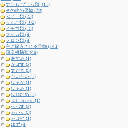
すもも(プラム類) (11)
k
a
C
その他の果物 (79)
ぶどう類 (23)
m
h
りんご類 (100)
イチゴ類 (15)
a
スイカ類 (9)
メロン類 (9)
n
主に輸入される果物 (143)
国産柑橘類 (48)
n
あすみ (1)
かぼす (2)
e
すだち (5)
だいだい (1)
l
はるか (1)
はるみ (1)
はれひめ (1)
ぶしゅかん (1)
へべす (2)
みかん (3)
みはや (1)
ゆず (9)