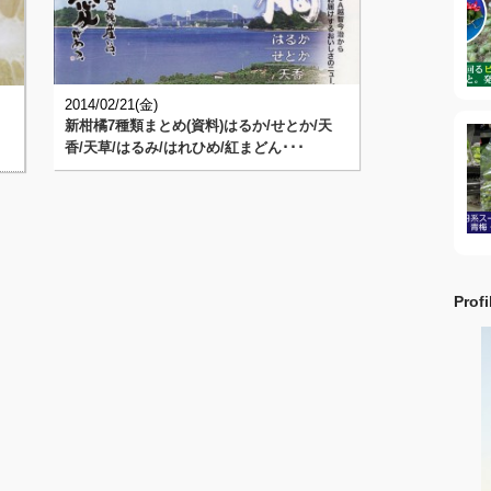
2014/02/21(金)
新柑橘7種類まとめ(資料)はるか/せとか/天
香/天草/はるみ/はれひめ/紅まどん･･･
Profi