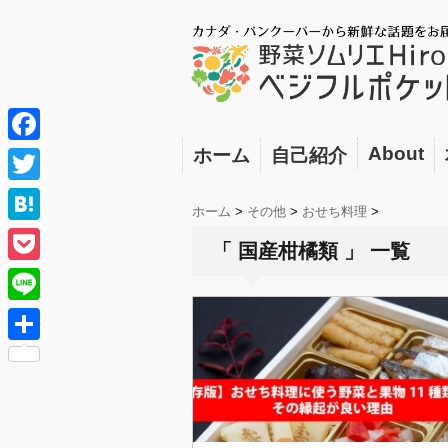
About
ホーム
自己紹介
F
a
T
ホーム
>
その他
>
おせち料理
>
c
w
H
「 国産柑橘類 」 一覧
e
i
a
P
b
t
t
o
o
L
t
e
c
o
i
e
共
n
k
k
n
r
有
a
e
e
t