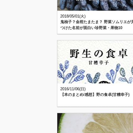
2018/05/01(火)
鬼柚子？金柑たまたま？ 野菜ソムリエが
つけた名前が面白い珍野菜・果物10
2016/11/06(日)
【本のまとめ/感想】野の食卓(甘糟幸子)