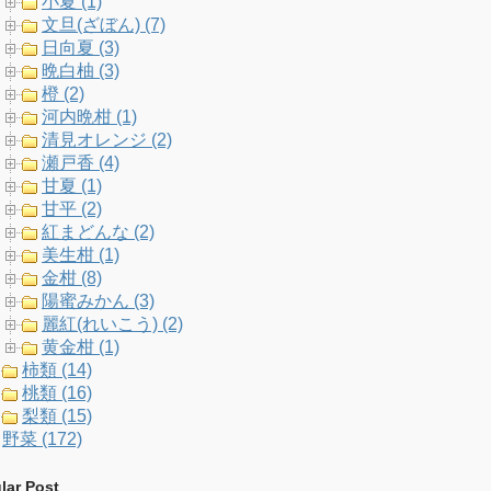
小夏 (1)
文旦(ざぼん) (7)
日向夏 (3)
晩白柚 (3)
橙 (2)
河内晩柑 (1)
清見オレンジ (2)
瀬戸香 (4)
甘夏 (1)
甘平 (2)
紅まどんな (2)
美生柑 (1)
金柑 (8)
陽蜜みかん (3)
麗紅(れいこう) (2)
黄金柑 (1)
柿類 (14)
桃類 (16)
梨類 (15)
野菜 (172)
lar Post