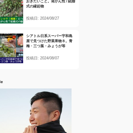
おきたいこと。発がん性 / 結婚
式の縁起物
投稿日: 2024/08/27
シアトル日系スーパー宇和島
屋で見つけた野菜果物８。青
梅・三つ葉・みょうが等
投稿日: 2024/08/07
le