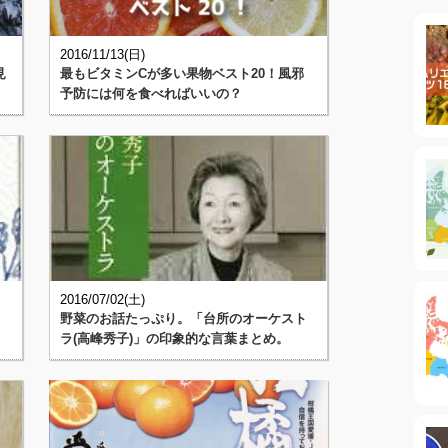
2016/11/13(日)
見
最もビタミンCが多い果物ベスト20！風邪
予防には何を食べればいいの？
2016/07/02(土)
野菜のお話たっぷり。「台所のオーケスト
ラ(高峰秀子)」の印象的な言葉まとめ。