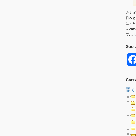
カナダ
日本と
は元八
※Am
フルポ
Soci
Cate
開く