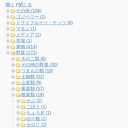
開く
/
閉じる
e
t
t
T
その他 (106)
ゴジベリー (1)
b
t
a
u
ドライフルーツ・ナッツ (8)
マモン (1)
o
e
g
b
メディア (1)
市場 (1)
o
r
r
e
果物 (414)
野菜 (172)
k
a
C
きのこ類 (6)
その他の野菜 (30)
m
h
つまもの類 (18)
土物類 (52)
a
山菜類 (9)
果菜類 (57)
n
根菜類 (18)
かぶ (2)
n
ごぼう (1)
ちょろぎ (1)
e
ゆり根 (1)
セロリ (2)
l