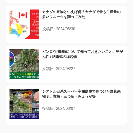
カナダの果物といえば何？カナダで最も生産量の
多いフルーツを調べてみた
投稿日: 2024/08/30
ビンロウ(檳榔)について知っておきたいこと。発が
ん性 / 結婚式の縁起物
投稿日: 2024/08/27
シアトル日系スーパー宇和島屋で見つけた野菜果
物８。青梅・三つ葉・みょうが等
投稿日: 2024/08/07