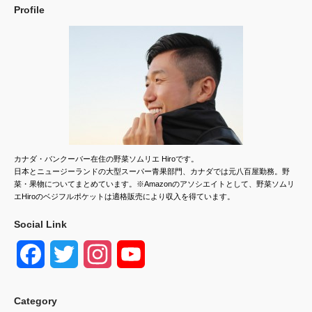
Profile
カナダ・バンクーバー在住の野菜ソムリエ Hiroです。
日本とニュージーランドの大型スーパー青果部門、カナダでは元八百屋勤務。野
菜・果物についてまとめています。※Amazonのアソシエイトとして、野菜ソムリ
エHiroのベジフルポケットは適格販売により収入を得ています。
Social Link
F
T
I
Y
a
w
n
o
Category
c
i
s
u