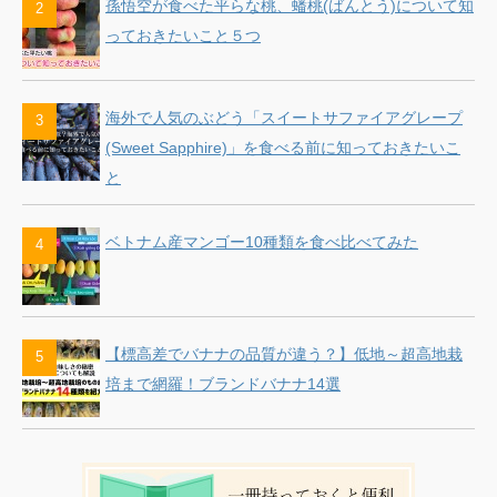
孫悟空が食べた平らな桃、蟠桃(ばんとう)について知
っておきたいこと５つ
海外で人気のぶどう「スイートサファイアグレープ
(Sweet Sapphire)」を食べる前に知っておきたいこ
と
ベトナム産マンゴー10種類を食べ比べてみた
【標高差でバナナの品質が違う？】低地～超高地栽
培まで網羅！ブランドバナナ14選