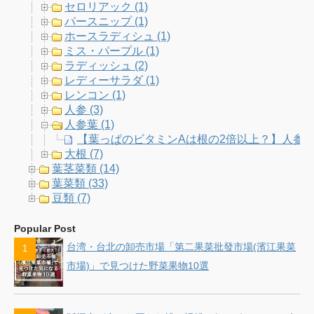
セロリアック (1)
パースニップ (1)
ホースラディシュ (1)
ミス・パープル (1)
ラディッシュ (2)
レディーサラダ (1)
レンコン (1)
人参 (3)
人参葉 (1)
【葉っぱのビタミンAは根の2倍以上？】人参
大根 (7)
葉茎菜類 (14)
葉菜類 (33)
豆類 (7)
Popular Post
台湾・台北の卸売市場「第二果菜批發市場(濱江果菜
市場)」で見つけた野菜果物10選