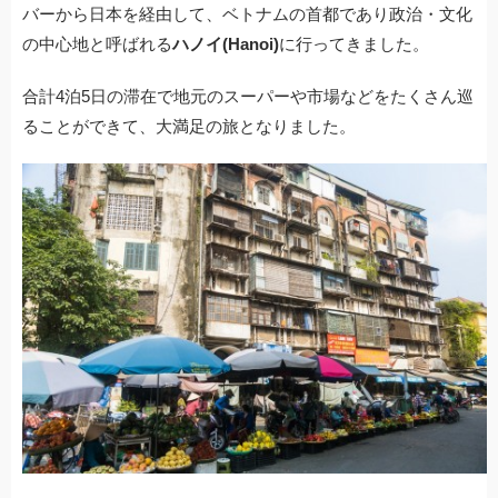
バーから日本を経由して、ベトナムの首都であり政治・文化
e
er
n
et
の中心地と呼ばれる
ハノイ(Hanoi)
に行ってきました。
b
a
o
合計4泊5日の滞在で地元のスーパーや市場などをたくさん巡
ることができて、大満足の旅となりました。
o
k