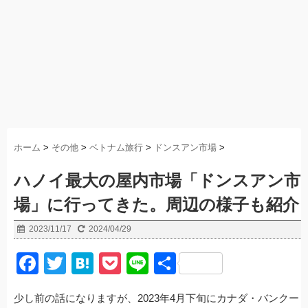
ホーム
>
その他
>
ベトナム旅行
>
ドンスアン市場
>
ハノイ最大の屋内市場「ドンスアン市
場」に行ってきた。周辺の様子も紹介
2023/11/17
2024/04/29
F
T
H
P
Li
共
a
wi
at
o
n
有
少し前の話になりますが、2023年4月下旬にカナダ・バンクー
c
tt
e
ck
e