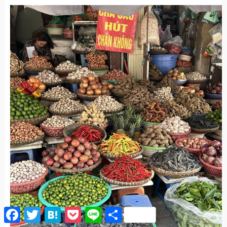
F
T
H
P
L
共
a
w
a
o
i
有
c
i
t
c
n