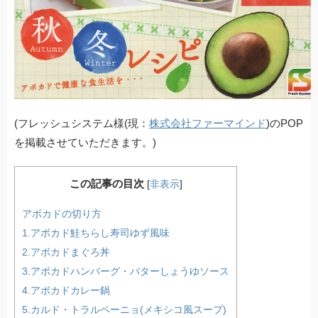
k
(フレッシュシステム様(現：
株式会社ファーマインド
)のPOP
を掲載させていただきます。)
この記事の目次
[
非表示
]
アボカドの切り方
1.アボカド鮭ちらし寿司ゆず風味
2.アボカドまぐろ丼
3.アボカドハンバーグ・バターしょうゆソース
4.アボカドカレー鍋
5.カルド・トラルペーニョ(メキシコ風スープ)