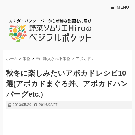
MENU
ホーム
>
果物
>
主に輸入される果物
>
アボカド
>
秋冬に楽しみたいアボカドレシピ10
選(アボカドまぐろ丼、アボカドハン
バーグetc.)
2013/05/20
2016/08/27