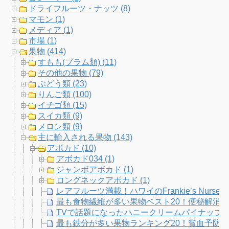
b
t
a
u
ドライフルーツ・ナッツ (8)
マモン (1)
o
e
g
b
メディア (1)
市場 (1)
o
r
r
e
果物 (414)
すもも(プラム類) (11)
k
a
C
その他の果物 (79)
ぶどう類 (23)
m
h
りんご類 (100)
イチゴ類 (15)
a
スイカ類 (9)
メロン類 (9)
n
主に輸入される果物 (143)
アボカド (10)
n
アボカド034 (1)
ジャンボアボカド (1)
e
ロングネックアボカド (1)
レアフルーツ満載！ハワイのFrankie’s Nur
l
最も食物繊維が多い果物ベスト20！便秘解消
TVで話題になったハニークリームパイナップ
最も鉄分が多い果物ランキング20！貧血予防