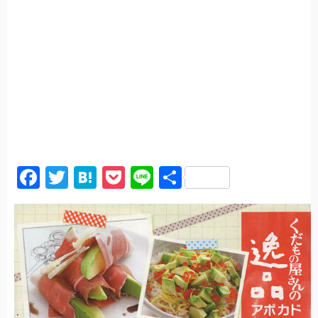
F
T
H
P
Li
共
a
wi
at
o
n
有
c
tt
e
ck
e
e
er
n
et
b
a
o
o