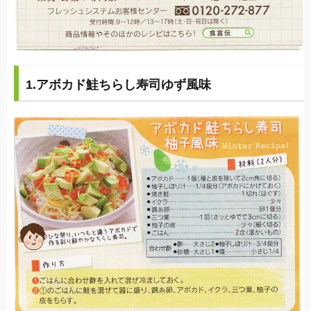
1.アボカド鮭ちらし寿司ゆず風味