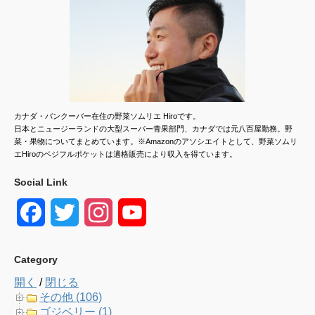
カナダ・バンクーバー在住の野菜ソムリエ Hiroです。
日本とニュージーランドの大型スーパー青果部門、カナダでは元八百屋勤務。野
菜・果物についてまとめています。※Amazonのアソシエイトとして、野菜ソムリ
エHiroのベジフルポケットは適格販売により収入を得ています。
Social Link
F
T
I
Y
a
w
n
o
Category
c
i
s
u
開く
/
閉じる
e
t
t
T
その他 (106)
ゴジベリー (1)