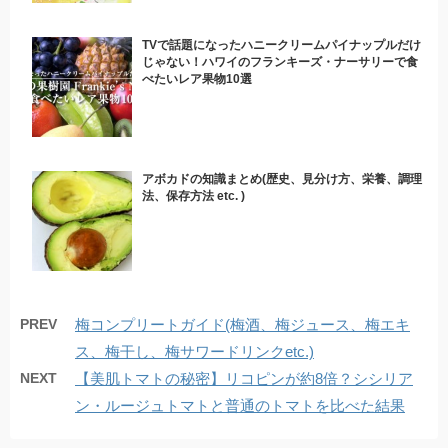
TVで話題になったハニークリームパイナップルだけ
じゃない！ハワイのフランキーズ・ナーサリーで食
べたいレア果物10選
アボカドの知識まとめ(歴史、見分け方、栄養、調理
法、保存方法 etc. )
PREV
梅コンプリートガイド(梅酒、梅ジュース、梅エキ
ス、梅干し、梅サワードリンクetc.)
NEXT
【美肌トマトの秘密】リコピンが約8倍？シシリア
ン・ルージュトマトと普通のトマトを比べた結果