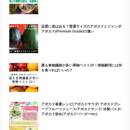
品質に差はある？普通サイズのアボカドとジャンボ
アボカド(Premium Grade)の違い
最も食物繊維が多い果物ベスト20！便秘解消には何
を食べればいいの？
アボカド春夏レシピ(アボカドサラダ/ アボカドグレ
ープフルーツジュース/アボカドサンド/ 冷製パスタ/
アボカド炒め/アボカドバーガーetc)