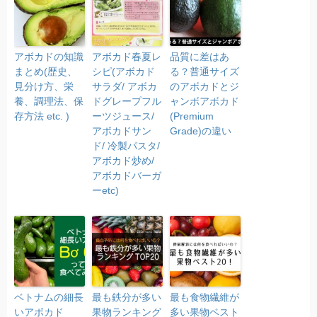
アボカドの知識
アボカド春夏レ
品質に差はあ
まとめ(歴史、
シピ(アボカド
る？普通サイズ
見分け方、栄
サラダ/ アボカ
のアボカドとジ
養、調理法、保
ドグレープフル
ャンボアボカド
存方法 etc. )
ーツジュース/
(Premium
アボカドサン
Grade)の違い
ド/ 冷製パスタ/
アボカド炒め/
アボカドバーガ
ーetc)
ベトナムの細長
最も鉄分が多い
最も食物繊維が
いアボカド
果物ランキング
多い果物ベスト