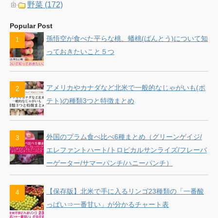
野菜 (172)
Popular Post
孫悟空が食べた平らな桃、蟠桃(ばんとう)について知
っておきたいこと５つ
アメリカやカナダなど北米で一般的なじゃがいも(ポ
テト)の種類3つと特徴まとめ
外国のプラム食べ比べ6種まとめ（グリーンゲイジ/
エレファントハート/トロピカルサンライズ/フレーバ
ーゲーター/サマーパンチ/ハニーパンチ）
【保存版】北米で手に入るリンゴ23種類の「一番酸
っぱい⇒一番甘い」が分かるチャート表