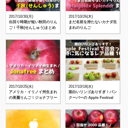
2017/10/30(月)
2017/10/26(木)
出回り時期が短い秋田のりん
まだ名前を持たないカナダ生
ご！千秋(せんしゅう)まとめ
まれのりんご
(Maigold×Splendor)まとめ
2017/10/25(水)
2017/10/18(水)
アメリカ・イリノイ州生まれ
面白いリンゴありすぎ！バン
の美麗りんご！ジョナフリー
クーバーの Apple Festival
(Jonafree)まとめ
で出会った特･･･