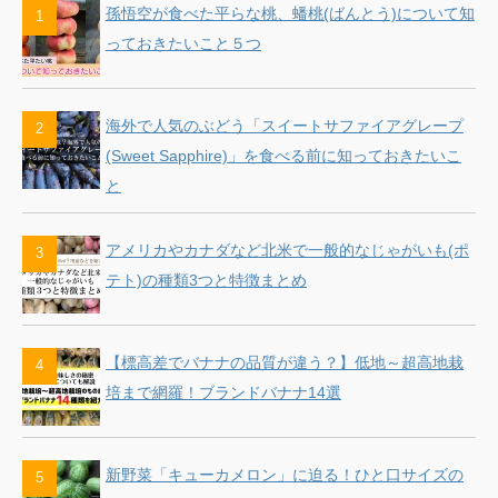
孫悟空が食べた平らな桃、蟠桃(ばんとう)について知
a
っておきたいこと５つ
n
海外で人気のぶどう「スイートサファイアグレープ
n
(Sweet Sapphire)」を食べる前に知っておきたいこ
e
と
l
アメリカやカナダなど北米で一般的なじゃがいも(ポ
テト)の種類3つと特徴まとめ
【標高差でバナナの品質が違う？】低地～超高地栽
培まで網羅！ブランドバナナ14選
新野菜「キューカメロン」に迫る！ひと口サイズの