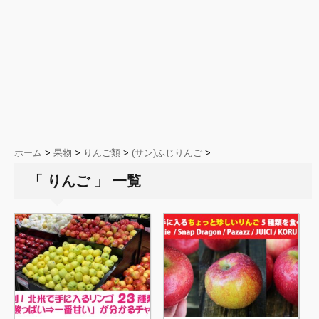
ホーム
>
果物
>
りんご類
>
(サン)ふじりんご
>
「 りんご 」 一覧