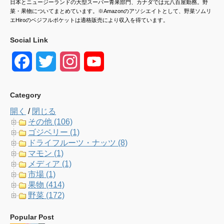
日本とニュージーランドの大型スーパー青果部門、カナダでは元八百屋勤務。野
菜・果物についてまとめています。※Amazonのアソシエイトとして、野菜ソムリ
エHiroのベジフルポケットは適格販売により収入を得ています。
Social Link
F
T
I
Y
a
w
n
o
Category
c
i
s
u
開く
/
閉じる
e
t
t
T
その他 (106)
ゴジベリー (1)
b
t
a
u
ドライフルーツ・ナッツ (8)
マモン (1)
o
e
g
b
メディア (1)
市場 (1)
o
r
r
e
果物 (414)
野菜 (172)
k
a
C
Popular Post
m
h