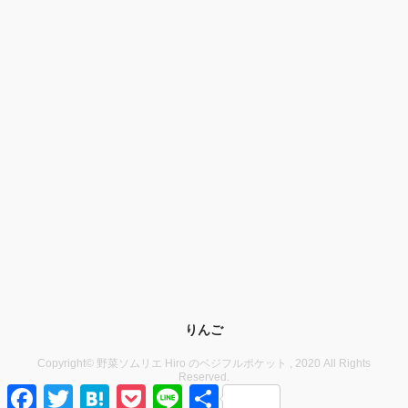
りんご
Copyright© 野菜ソムリエ Hiro のベジフルポケット , 2020 All Rights
Reserved.
F
T
H
P
L
共
a
w
a
o
i
有