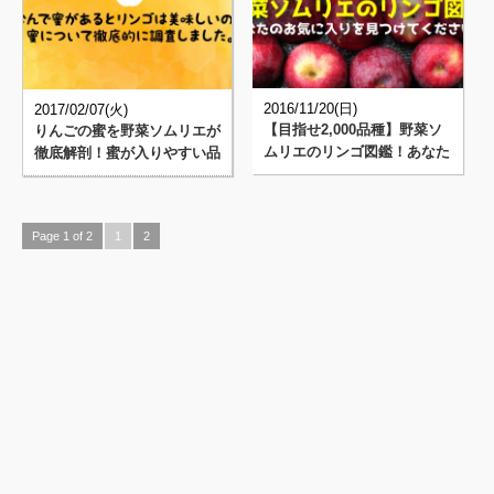
2016/11/20(日)
2017/02/07(火)
【目指せ2,000品種】野菜ソ
りんごの蜜を野菜ソムリエが
ムリエのリンゴ図鑑！あなた
徹底解剖！蜜が入りやすい品
のお気に入りが見つかる！
種は？選び方は？保存方法
は？･･･
Page 1 of 2
1
2