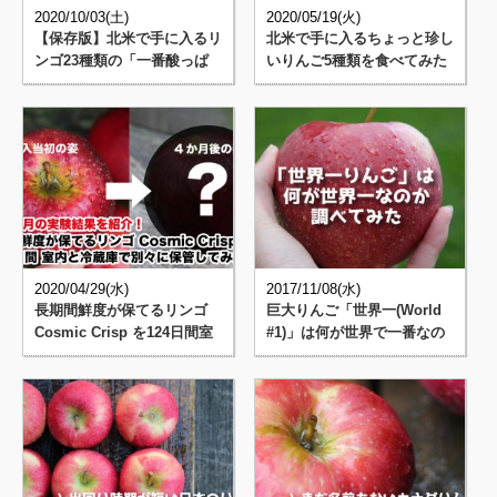
2020/10/03(土)
2020/05/19(火)
【保存版】北米で手に入るリ
北米で手に入るちょっと珍し
ンゴ23種類の「一番酸っぱ
いりんご5種類を食べてみた
い⇒一番甘い」が分かるチャ
(Sweetie / Sna･･･
ー･･･
2020/04/29(水)
2017/11/08(水)
長期間鮮度が保てるリンゴ
巨大りんご「世界一(World
Cosmic Crisp を124日間室
#1)」は何が世界で一番なの
内と冷蔵庫で別･･･
か調べてみた