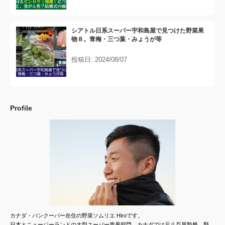
シアトル日系スーパー宇和島屋で見つけた野菜果
物８。青梅・三つ葉・みょうが等
投稿日: 2024/08/07
Profile
カナダ・バンクーバー在住の野菜ソムリエ Hiroです。
日本とニュージーランドの大型スーパー青果部門、カナダでは元八百屋勤務。野