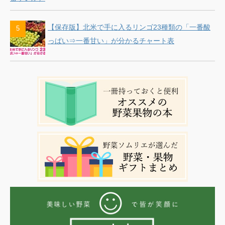
【保存版】北米で手に入るリンゴ23種類の「一番酸
っぱい⇒一番甘い」が分かるチャート表