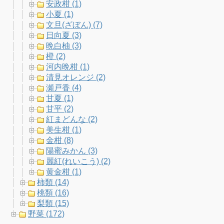
安政柑 (1)
小夏 (1)
文旦(ざぼん) (7)
日向夏 (3)
晩白柚 (3)
橙 (2)
河内晩柑 (1)
清見オレンジ (2)
瀬戸香 (4)
甘夏 (1)
甘平 (2)
紅まどんな (2)
美生柑 (1)
金柑 (8)
陽蜜みかん (3)
麗紅(れいこう) (2)
黄金柑 (1)
柿類 (14)
桃類 (16)
梨類 (15)
野菜 (172)