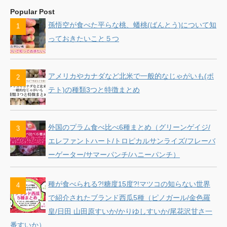
Popular Post
孫悟空が食べた平らな桃、蟠桃(ばんとう)について知
っておきたいこと５つ
アメリカやカナダなど北米で一般的なじゃがいも(ポ
テト)の種類3つと特徴まとめ
外国のプラム食べ比べ6種まとめ（グリーンゲイジ/
エレファントハート/トロピカルサンライズ/フレーバ
ーゲーター/サマーパンチ/ハニーパンチ）
種が食べられる?!糖度15度?!マツコの知らない世界
で紹介されたブランド西瓜5種（ピノガール/金色羅
皇/日田 山田原すいか/かりゆしすいか/尾花沢甘さ一
番すいか）