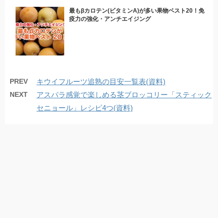
最もβカロテン(ビタミンA)が多い果物ベスト20！免
疫力の強化・アンチエイジング
PREV
キウイフルーツ追熟の目安一覧表(資料)
NEXT
アスパラ感覚で楽しめる茎ブロッコリー「スティック
セニョール」レシピ4つ(資料)