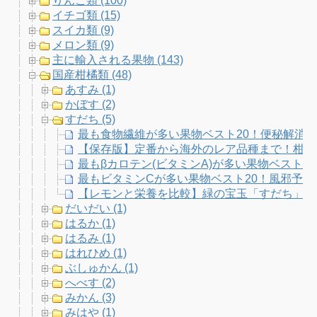
りんご類 (100)
イチゴ類 (15)
a
スイカ類 (9)
メロン類 (9)
n
主に輸入される果物 (143)
国産柑橘類 (48)
n
あすみ (1)
かぼす (2)
e
すだち (5)
最も食物繊維が多い果物ベスト20！便秘解消
l
【保存版】定番から海外のレア品種まで！柑橘
最もβカロテン(ビタミンA)が多い果物ベスト
最もビタミンCが多い果物ベスト20！風邪予
【レモンと栄養を比較】緑の宝玉「すだち」のパ
だいだい (1)
はるか (1)
はるみ (1)
はれひめ (1)
ぶしゅかん (1)
へべす (2)
みかん (3)
みはや (1)