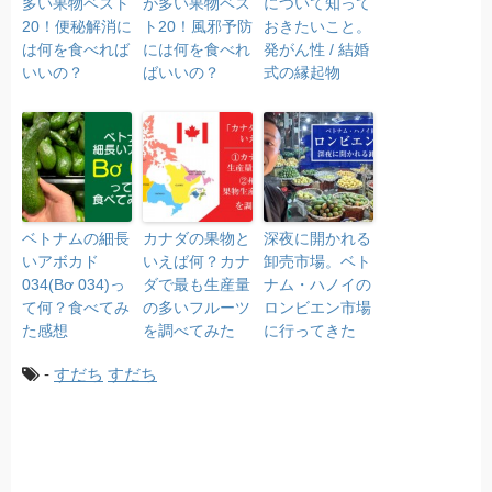
多い果物ベスト
が多い果物ベス
について知って
20！便秘解消に
ト20！風邪予防
おきたいこと。
は何を食べれば
には何を食べれ
発がん性 / 結婚
いいの？
ばいいの？
式の縁起物
ベトナムの細長
カナダの果物と
深夜に開かれる
いアボカド
いえば何？カナ
卸売市場。ベト
034(Bơ 034)っ
ダで最も生産量
ナム・ハノイの
て何？食べてみ
の多いフルーツ
ロンビエン市場
た感想
を調べてみた
に行ってきた
-
すだち
すだち