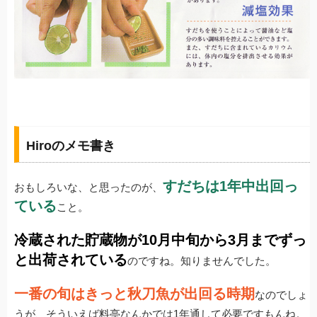
Hiroのメモ書き
すだちは1年中出回っ
おもしろいな、と思ったのが、
ている
こと。
冷蔵された貯蔵物が10月中旬から3月までずっ
と出荷されている
のですね。知りませんでした。
一番の旬はきっと秋刀魚が出回る時期
なのでしょ
うが、そういえば料亭なんかでは1年通して必要ですもんね。