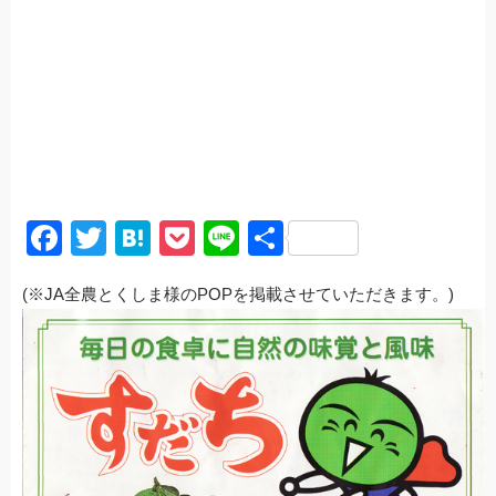
F
T
H
P
Li
共
a
wi
at
o
n
有
(※JA全農とくしま様のPOPを掲載させていただきます。)
c
tt
e
ck
e
e
er
n
et
b
a
o
o
k