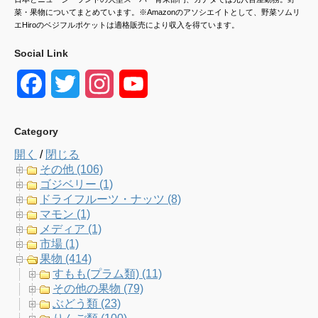
菜・果物についてまとめています。※Amazonのアソシエイトとして、野菜ソムリ
エHiroのベジフルポケットは適格販売により収入を得ています。
Social Link
F
T
I
Y
a
w
n
o
Category
c
i
s
u
開く
/
閉じる
e
t
t
T
その他 (106)
ゴジベリー (1)
b
t
a
u
ドライフルーツ・ナッツ (8)
マモン (1)
o
e
g
b
メディア (1)
市場 (1)
o
r
r
e
果物 (414)
すもも(プラム類) (11)
k
a
C
その他の果物 (79)
ぶどう類 (23)
m
h