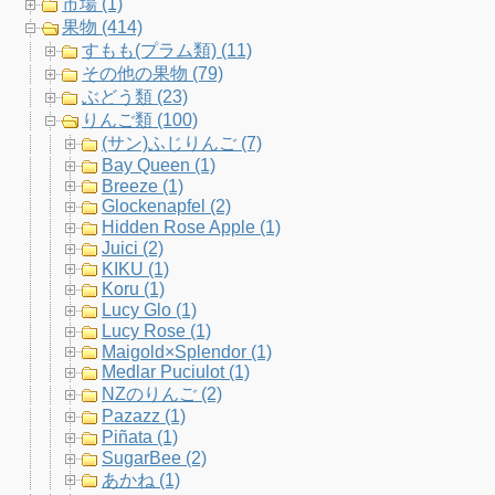
市場 (1)
o
r
r
e
果物 (414)
すもも(プラム類) (11)
k
a
C
その他の果物 (79)
ぶどう類 (23)
m
h
りんご類 (100)
(サン)ふじりんご (7)
a
Bay Queen (1)
Breeze (1)
n
Glockenapfel (2)
Hidden Rose Apple (1)
n
Juici (2)
KIKU (1)
e
Koru (1)
Lucy Glo (1)
l
Lucy Rose (1)
Maigold×Splendor (1)
Medlar Puciulot (1)
NZのりんご (2)
Pazazz (1)
Piñata (1)
SugarBee (2)
あかね (1)