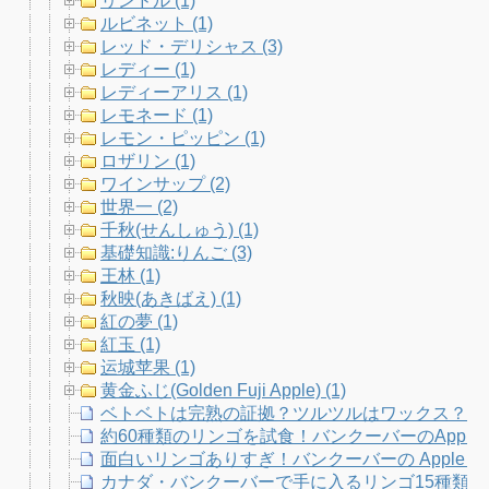
リンドル (1)
ルビネット (1)
レッド・デリシャス (3)
レディー (1)
レディーアリス (1)
レモネード (1)
レモン・ピッピン (1)
ロザリン (1)
ワインサップ (2)
世界一 (2)
千秋(せんしゅう) (1)
基礎知識:りんご (3)
王林 (1)
秋映(あきばえ) (1)
紅の夢 (1)
紅玉 (1)
运城苹果 (1)
黄金ふじ(Golden Fuji Apple) (1)
ベトベトは完熟の証拠？ツルツルはワックス？り
約60種類のリンゴを試食！バンクーバーのApple Fe
面白いリンゴありすぎ！バンクーバーの Apple Fe
カナダ・バンクーバーで手に入るリンゴ15種類