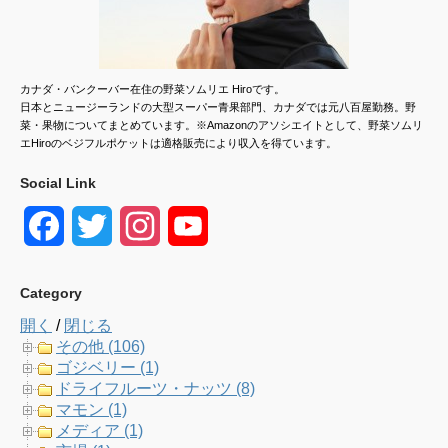
カナダ・バンクーバー在住の野菜ソムリエ Hiroです。
日本とニュージーランドの大型スーパー青果部門、カナダでは元八百屋勤務。野
菜・果物についてまとめています。※Amazonのアソシエイトとして、野菜ソムリ
エHiroのベジフルポケットは適格販売により収入を得ています。
Social Link
F
T
I
Y
a
w
n
o
Category
c
i
s
u
開く
/
閉じる
e
t
t
T
その他 (106)
ゴジベリー (1)
b
t
a
u
ドライフルーツ・ナッツ (8)
マモン (1)
o
e
g
b
メディア (1)