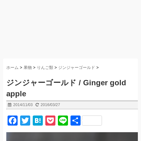
ホーム
>
果物
>
りんご類
>
ジンジャーゴールド
>
ジンジャーゴールド / Ginger gold
apple
2014/11/03
2016/03/27
F
T
H
P
Li
共
a
wi
at
o
n
有
c
tt
e
ck
e