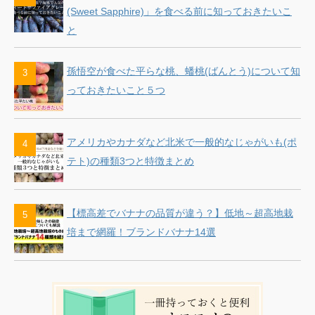
(Sweet Sapphire)」を食べる前に知っておきたいこ
と
孫悟空が食べた平らな桃、蟠桃(ばんとう)について知
っておきたいこと５つ
アメリカやカナダなど北米で一般的なじゃがいも(ポ
テト)の種類3つと特徴まとめ
【標高差でバナナの品質が違う？】低地～超高地栽
培まで網羅！ブランドバナナ14選