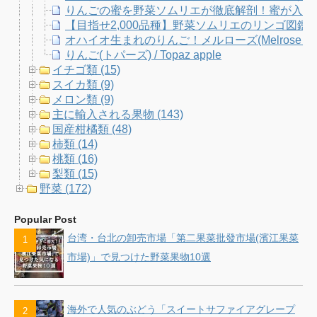
りんごの蜜を野菜ソムリエが徹底解剖！蜜が入りや
【目指せ2,000品種】野菜ソムリエのリンゴ図
オハイオ生まれのりんご！メルローズ(Melrose Ap
りんご(トパーズ) / Topaz apple
イチゴ類 (15)
スイカ類 (9)
メロン類 (9)
主に輸入される果物 (143)
国産柑橘類 (48)
柿類 (14)
桃類 (16)
梨類 (15)
野菜 (172)
Popular Post
台湾・台北の卸売市場「第二果菜批發市場(濱江果菜
市場)」で見つけた野菜果物10選
海外で人気のぶどう「スイートサファイアグレープ