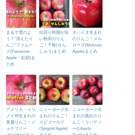
まるで雪のよ
出回り時期が短
オハイオ生まれ
う？”消えたり
い秋田のりん
のりんご！メル
んご”ファムー
ご！千秋(せん
ローズ(Melrose
ズ(Fameuse
しゅう)まとめ
Apple)まとめ
Apple・紅絞)ま
とめ
アメリカ・イリ
ニューヨーク生
ニューヨーク生
ノイ州生まれの
まれのりんご！
まれの真紅のり
美麗りんご！ジ
スピゴールド
んご！リバティ
ョナフリー
(Spigold Apple)
ー(Liberty
(Jonafree)まと
まとめ
Apple)まとめ