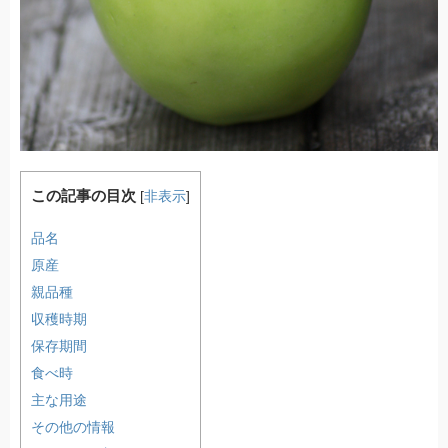
この記事の目次
[
非表示
]
品名
原産
親品種
収穫時期
保存期間
食べ時
主な用途
その他の情報