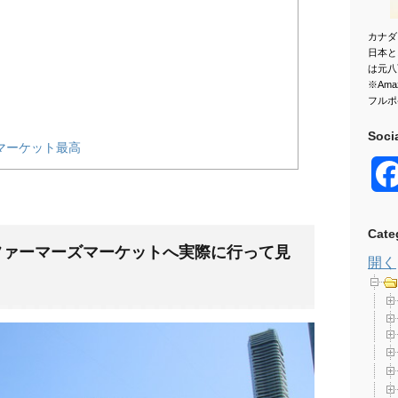
カナダ
日本と
は元八
※Am
フルポ
Soci
マーケット最高
Cate
quare のファーマーズマーケットへ実際に行って見
開く