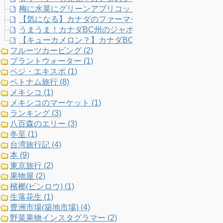
梅に水菜にグリーンアプリコット！？カナダのファーマ
【気になる】カナダのファーマーズマーケットは本当に
うまうま！カナダBC州のジャポニカオーガニックファー
【キューカメロン？】カナダBC州のファームツアーで出
フルーツカービング (2)
プラントウォーター (1)
ベジ・エキスポ (1)
ベトナム旅行 (8)
メキシコ (1)
メキシコのマーケット (1)
ランキング (3)
八百森のエリー (3)
冬至 (1)
台湾旅行記 (4)
本 (9)
東京旅行 (2)
果物屋 (2)
檳榔(ビンロウ) (1)
生落花生 (1)
豊洲市場(築地市場) (4)
野菜果物インスタグラマー (2)