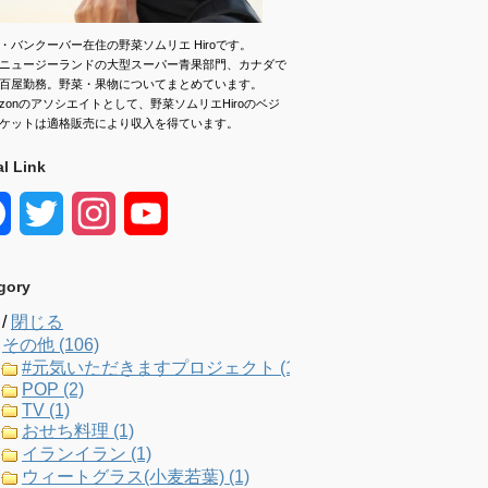
・バンクーバー在住の野菜ソムリエ Hiroです。
ニュージーランドの大型スーパー青果部門、カナダで
百屋勤務。野菜・果物についてまとめています。
azonのアソシエイトとして、野菜ソムリエHiroのベジ
ケットは適格販売により収入を得ています。
al Link
F
T
I
Y
a
w
n
o
gory
c
i
s
u
/
閉じる
e
t
t
T
その他 (106)
#元気いただきますプロジェクト (1)
b
t
a
u
POP (2)
TV (1)
o
e
g
b
おせち料理 (1)
イランイラン (1)
o
r
r
e
ウィートグラス(小麦若葉) (1)