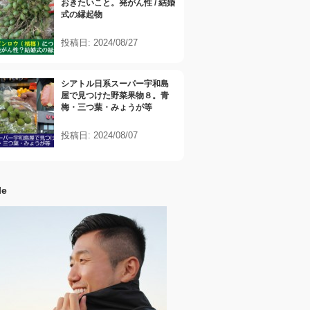
おきたいこと。発がん性 / 結婚
式の縁起物
投稿日: 2024/08/27
シアトル日系スーパー宇和島
屋で見つけた野菜果物８。青
梅・三つ葉・みょうが等
投稿日: 2024/08/07
le