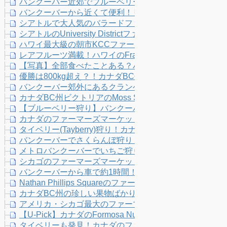
バンクーバー近郊でブルーベリー狩り！選果の様子も見
バンクーバーから近くて便利！リッチモンドの CanWest 
シアトルで大人気のバラードファーマーズマーケットを
シアトルのUniversity Districtファーマーズマーケ
ハワイ最大級の朝市KCCファーマーズマーケットへ！発
レアフルーツ満載！ハワイのFrankie’s Nursery果樹
【写真】全部食べたことある？ハワイのファーマーズマ
優勝は800kg超え？！カナダBC州の巨大カボチャの重
バンクーバー郊外にあるクランベリーファームThe Bo
カナダBC州ビクトリアのMoss Street Market訪問！アロニ
【ブルーベリー狩り】バンクーバーからすぐに行けるリッチモンド
カナダのファーマーズマーケットに桃の花びらが売って
タイベリー(Tayberry)狩り！カナダの農園Emma Lea F
バンクーバーでさくらんぼ狩り！Cherry Lane Farms
メトロバンクーバーでいちご狩り(U-pick)！Emma Lea 
シカゴのファーマーズマーケットLogan Square Farmers
バンクーバーから車で約1時間！大自然広がるスコーミ
Nathan Phillips Squareのファーマーズマーケットで
カナダBC州の珍しい果物ばかり扱う種苗場 Exotic Fruit 
アメリカ・シカゴ最大のファーマーズマーケット Green Ci
【U-Pick】カナダのFormosa Nurseryでオーガニッ
タイベリーも発見！カナダのファーマーズマーケットで