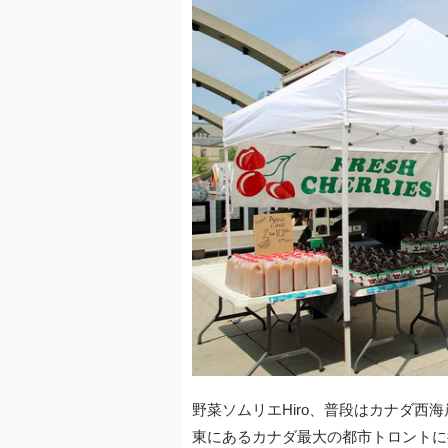
e
er
n
et
b
a
o
o
k
野菜ソムリエHiro、普段はカナダ西
東にあるカナダ最大の都市トロントに