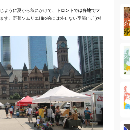
じように夏から秋にかけて、
トロントでは各地でフ
す。野菜ソムリエHiro的には外せない季節( ′⌄‵ )ｳﾎ