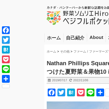
About
ホーム
自己紹介
F
a
T
ホーム
>
その他
>
ファーム / ファーマー
c
w
H
e
Nathan Phillips
i
a
P
b
つけた夏野菜＆果物10 
t
t
o
o
L
t
2019/07/17
2022/11/06
e
c
o
i
e
共
n
F
T
H
P
Li
k
k
n
r
有
a
a
wi
at
o
n
e
e
c
tt
e
ck
e
t