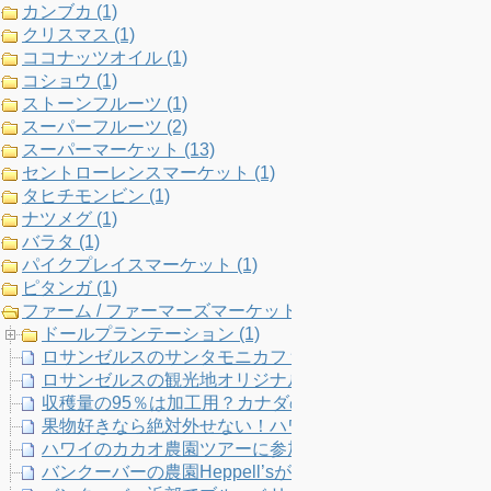
カンブカ (1)
k
a
C
クリスマス (1)
ココナッツオイル (1)
m
h
コショウ (1)
ストーンフルーツ (1)
a
スーパーフルーツ (2)
スーパーマーケット (13)
n
セントローレンスマーケット (1)
タヒチモンビン (1)
n
ナツメグ (1)
バラタ (1)
e
パイクプレイスマーケット (1)
ピタンガ (1)
l
ファーム / ファーマーズマーケット (33)
ドールプランテーション (1)
ロサンゼルスのサンタモニカファーマーズマーケット訪
ロサンゼルスの観光地オリジナル・ファーマーズマーケ
収穫量の95％は加工用？カナダのクランベリー農家に教
果物好きなら絶対外せない！ハワイのフランキーズ・ナ
ハワイのカカオ農園ツアーに参加して分かったこと７！21 Degree
バンクーバーの農園Heppell’sが規格外野菜を無料提